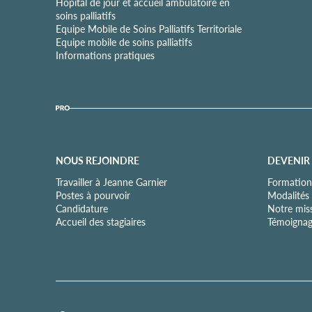
a
Hôpital de jour et accueil ambulatoire en
l
soins palliatifs
i
Equipe Mobile de Soins Palliatifs Territoriale
t
Equipe mobile de soins palliatifs
é
Informations pratiques
*
NOUS REJOINDRE
DEVENIR
Travailler à Jeanne Garnier
Formation
Postes à pourvoir
Modalités
Candidature
Notre mis
Accueil des stagiaires
Témoignag