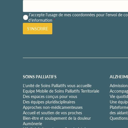
P
J’accepte l’usage de mes coordonnées pour l’envoi de cou
o
d'information
*
l
S'INSCRIRE
i
t
i
q
u
e
d
e
c
SOINS PALLIATIFS
ALZHEIM
o
n
L'unité de Soins Palliatifs vous accueille
Admission
f
Equipe Mobile de Soins Palliatifs Territoriale
Accompagn
i
Des espaces conçus pour vous
Vie quotid
d
Des équipes pluridisciplinaires
Une équipe
e
Approches non-médicamenteuses
Plateform
n
Accueil et soutien de vos proches
des aidant
t
Bien-être et soulagement de la douleur
Questions 
i
Aumônerie