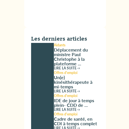
Les derniers articles
Aidants
Déplacement du
ministre Paul
Christophe à la
plateforme ...
LIRE LA SUITE
Offres d'emploi
Un(e)
kinésithérapeute à
mi-temps
LIRE LA SUITE
Offres d'emploi
IDE de jour à temps
plein- CDD de ...
LIRE LA SUITE
Offres d'emploi
Cadre de santé, en
CDI à temps complet
LIRE LA SUITE