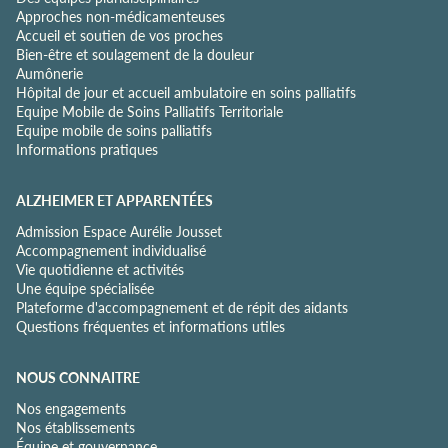
Approches non-médicamenteuses
n
Accueil et soutien de vos proches
t
Bien-être et soulagement de la douleur
i
Aumônerie
a
Hôpital de jour et accueil ambulatoire en soins palliatifs
l
Equipe Mobile de Soins Palliatifs Territoriale
i
Equipe mobile de soins palliatifs
t
Informations pratiques
é
*
ALZHEIMER ET APPARENTÉES
Admission Espace Aurélie Jousset
Accompagnement individualisé
Vie quotidienne et activités
Une équipe spécialisée
Plateforme d'accompagnement et de répit des aidants
Questions fréquentes et informations utiles
NOUS CONNAITRE
Nos engagements
Nos établissements
Équipe et gouvernance