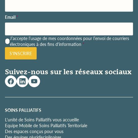
Email
*
P
J’accepte l’usage de mes coordonnées pour l’envoi de courriers
o
électroniques à des fins d'information
*
l
S'INSCRIRE
i
t
i
Suivez-nous sur les réseaux sociaux
q
u
e
d
e
c
o
SOINS PALLIATIFS
n
L'unité de Soins Palliatifs vous accueille
f
Equipe Mobile de Soins Palliatifs Territoriale
i
Des espaces conçus pour vous
d
Des équipes pluridisciplinaires
e