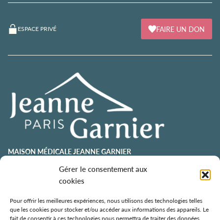
FAIRE UN DON
ESPACE PRIVÉ
MAISON MÉDICALE JEANNE GARNIER
contact@jeannegarnier-paris.org
Gérer le consentement aux
01 43 92 21 00
cookies
106 avenue Émile Zola
75015 Paris
Pour offrir les meilleures expériences, nous utilisons des technologies telles
que les cookies pour stocker et/ou accéder aux informations des appareils. Le
ESPACE AURÉLIE JOUSSET
fait de consentir à ces technologies nous permettra de traiter des données