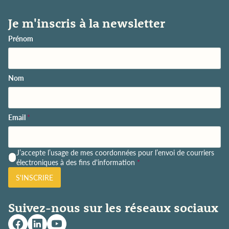
Je m'inscris à la newsletter
Prénom
Nom
Email
*
P
J’accepte l’usage de mes coordonnées pour l’envoi de courriers
o
électroniques à des fins d'information
*
l
S'INSCRIRE
i
t
i
Suivez-nous sur les réseaux sociaux
q
u