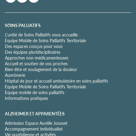
e
d
e
c
o
SOINS PALLIATIFS
n
L'unité de Soins Palliatifs vous accueille
f
Equipe Mobile de Soins Palliatifs Territoriale
i
Des espaces conçus pour vous
d
Des équipes pluridisciplinaires
e
Approches non-médicamenteuses
n
Accueil et soutien de vos proches
t
Bien-être et soulagement de la douleur
i
Aumônerie
a
Hôpital de jour et accueil ambulatoire en soins palliatifs
l
Equipe Mobile de Soins Palliatifs Territoriale
i
Equipe mobile de soins palliatifs
t
Informations pratiques
é
*
ALZHEIMER ET APPARENTÉES
Admission Espace Aurélie Jousset
Accompagnement individualisé
Vie quotidienne et activités