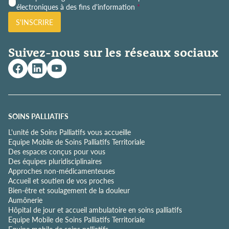
o
électroniques à des fins d'information
*
l
S'INSCRIRE
i
t
i
Suivez-nous sur les réseaux sociaux
q
u
e
d
e
c
o
SOINS PALLIATIFS
n
L'unité de Soins Palliatifs vous accueille
f
Equipe Mobile de Soins Palliatifs Territoriale
i
Des espaces conçus pour vous
d
Des équipes pluridisciplinaires
e
Approches non-médicamenteuses
n
Accueil et soutien de vos proches
t
Bien-être et soulagement de la douleur
i
Aumônerie
a
Hôpital de jour et accueil ambulatoire en soins palliatifs
l
Equipe Mobile de Soins Palliatifs Territoriale
i