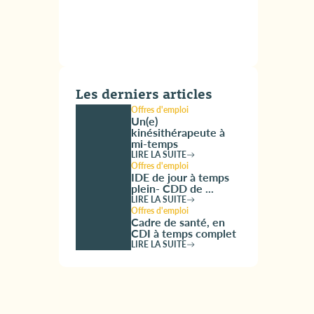
Les derniers articles
Offres d'emploi
Un(e)
kinésithérapeute à
mi-temps
LIRE LA SUITE
Offres d'emploi
IDE de jour à temps
plein- CDD de ...
LIRE LA SUITE
Offres d'emploi
Cadre de santé, en
CDI à temps complet
LIRE LA SUITE