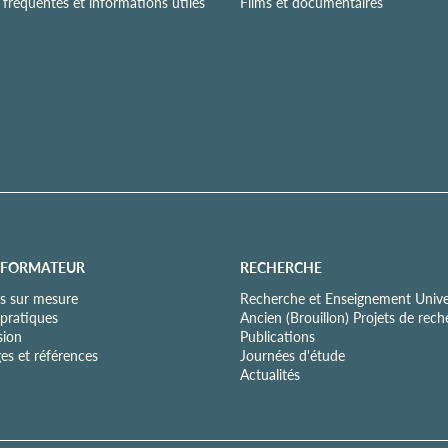
fréquentes et informations utiles
Films et documentaires
 FORMATEUR
RECHERCHE
s sur mesure
Recherche et Enseignement Univer
 pratiques
Ancien (Brouillon) Projets de rec
sion
Publications
es et références
Journées d'étude
Actualités