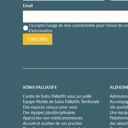
Email
*
P
J’accepte l’usage de mes coordonnées pour l’envoi de cou
o
d'information
*
l
S'INSCRIRE
i
t
i
q
u
e
d
e
c
SOINS PALLIATIFS
ALZHEIM
o
n
L'unité de Soins Palliatifs vous accueille
Admission
f
Equipe Mobile de Soins Palliatifs Territoriale
Accompagn
i
Des espaces conçus pour vous
Vie quotid
d
Des équipes pluridisciplinaires
Une équipe
e
Approches non-médicamenteuses
Plateform
n
Accueil et soutien de vos proches
des aidant