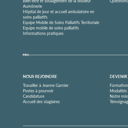
t
Bien-être et soulagement de la douleur
Questions 
i
Aumônerie
a
Hôpital de jour et accueil ambulatoire en
l
soins palliatifs
i
Equipe Mobile de Soins Palliatifs Territoriale
t
Equipe mobile de soins palliatifs
é
Informations pratiques
*
NOUS REJOINDRE
DEVENIR
Travailler à Jeanne Garnier
Formation
Postes à pourvoir
Modalités
Candidature
Notre mis
Accueil des stagiaires
Témoignag