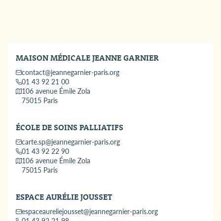
La mort, le deuil, parlons-en
Le nouveau cadre législatif de la fin de vie en France
Devenir Référent Soins Palliatifs
Hypnose, douleur et soins palliatifs - Supervision
Les sédations en pratique
MAISON MÉDICALE JEANNE GARNIER
contact@jeannegarnier-paris.org
01 43 92 21 00
106 avenue Émile Zola
75015 Paris
ÉCOLE DE SOINS PALLIATIFS
carte.sp@jeannegarnier-paris.org
01 43 92 22 90
106 avenue Émile Zola
75015 Paris
ESPACE AURÉLIE JOUSSET
espaceaureliejousset@jeannegarnier-paris.org
01 43 92 21 98