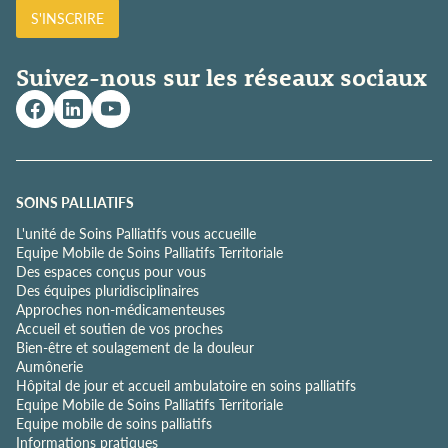
l
S'INSCRIRE
i
t
i
Suivez-nous sur les réseaux sociaux
q
u
e
d
e
c
o
SOINS PALLIATIFS
n
L'unité de Soins Palliatifs vous accueille
f
Equipe Mobile de Soins Palliatifs Territoriale
i
Des espaces conçus pour vous
d
Des équipes pluridisciplinaires
e
Approches non-médicamenteuses
n
Accueil et soutien de vos proches
t
Bien-être et soulagement de la douleur
i
Aumônerie
a
Hôpital de jour et accueil ambulatoire en soins palliatifs
l
Equipe Mobile de Soins Palliatifs Territoriale
i
Equipe mobile de soins palliatifs
t
Informations pratiques
é