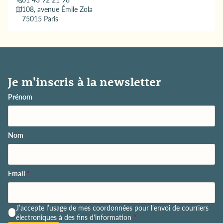
108, avenue Émile Zola
75015 Paris
Je m'inscris à la newsletter
Prénom
Nom
Email
*
P
J’accepte l’usage de mes coordonnées pour l’envoi de courriers
o
électroniques à des fins d'information
*