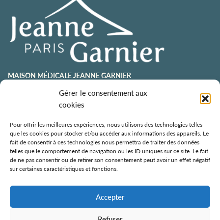
MAISON MÉDICALE JEANNE GARNIER
Gérer le consentement aux
contact@jeannegarnier-paris.org
01 43 92 21 00
cookies
106 avenue Émile Zola
75015 Paris
Pour offrir les meilleures expériences, nous utilisons des technologies telles
que les cookies pour stocker et/ou accéder aux informations des appareils. Le
ESPACE AURÉLIE JOUSSET
fait de consentir à ces technologies nous permettra de traiter des données
telles que le comportement de navigation ou les ID uniques sur ce site. Le fait
01 43 92 21 98
de ne pas consentir ou de retirer son consentement peut avoir un effet négatif
108, avenue Émile Zola
sur certaines caractéristiques et fonctions.
75015 Paris
ÉCOLE DE SOINS PALLIATIFS
Accepter
106 avenue Émile Zola
75015 Paris
Refuser