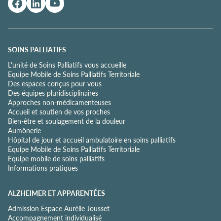
e
d
e
c
o
SOINS PALLIATIFS
n
L'unité de Soins Palliatifs vous accueille
f
Equipe Mobile de Soins Palliatifs Territoriale
i
Des espaces conçus pour vous
d
Des équipes pluridisciplinaires
e
Approches non-médicamenteuses
n
Accueil et soutien de vos proches
t
Bien-être et soulagement de la douleur
i
Aumônerie
a
Hôpital de jour et accueil ambulatoire en soins palliatifs
l
Equipe Mobile de Soins Palliatifs Territoriale
i
Equipe mobile de soins palliatifs
t
Informations pratiques
é
*
ALZHEIMER ET APPARENTÉES
Admission Espace Aurélie Jousset
Accompagnement individualisé