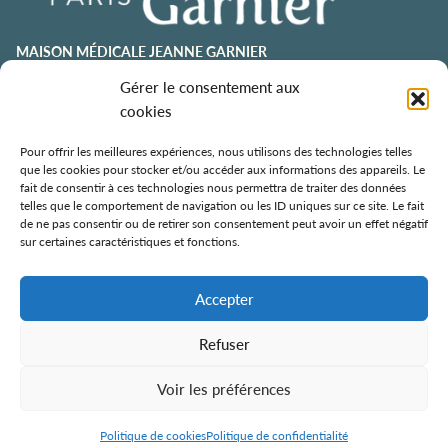
MAISON MÉDICALE JEANNE GARNIER
Gérer le consentement aux
contact@jeannegarnier-paris.org
01 43 92 21 00
cookies
106 avenue Émile Zola
75015 Paris
Pour offrir les meilleures expériences, nous utilisons des technologies telles
que les cookies pour stocker et/ou accéder aux informations des appareils. Le
ESPACE AURÉLIE JOUSSET
fait de consentir à ces technologies nous permettra de traiter des données
telles que le comportement de navigation ou les ID uniques sur ce site. Le fait
01 43 92 21 98
de ne pas consentir ou de retirer son consentement peut avoir un effet négatif
108, avenue Émile Zola
sur certaines caractéristiques et fonctions.
75015 Paris
ÉCOLE DE SOINS PALLIATIFS
Accepter
106 avenue Émile Zola
75015 Paris
Refuser
Voir les préférences
Politique de confidentialité
Mentions légales
Contact
Politique de cookies
Politique de confidentialité
Tous droits réservés ©
2026 — Jeanne Garnier – Paris