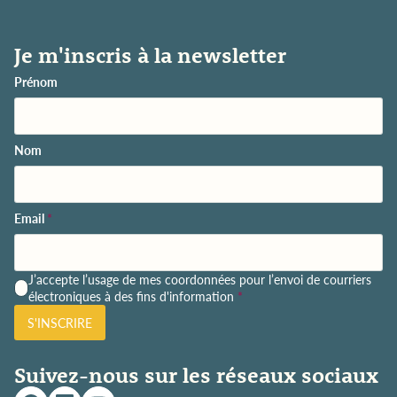
Je m'inscris à la newsletter
Prénom
Nom
Email
*
P
J’accepte l’usage de mes coordonnées pour l’envoi de courriers
o
électroniques à des fins d'information
*
l
S'INSCRIRE
i
t
i
Suivez-nous sur les réseaux sociaux
q
u