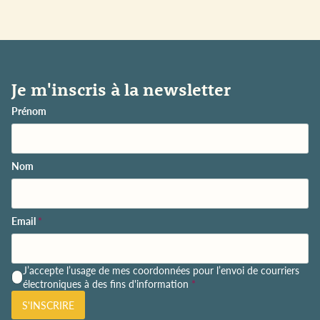
Je m'inscris à la newsletter
Prénom
Nom
Email
*
P
J’accepte l’usage de mes coordonnées pour l’envoi de courriers
o
électroniques à des fins d'information
*
l
S'INSCRIRE
i