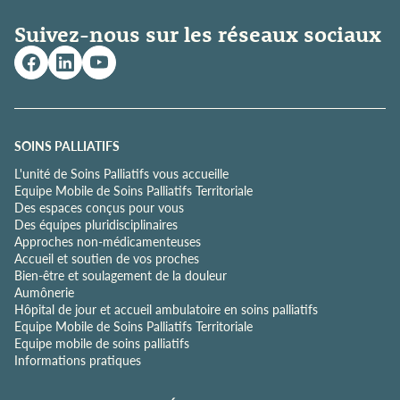
t
i
Suivez-nous sur les réseaux sociaux
q
u
e
d
e
c
o
SOINS PALLIATIFS
n
L'unité de Soins Palliatifs vous accueille
f
Equipe Mobile de Soins Palliatifs Territoriale
i
Des espaces conçus pour vous
d
Des équipes pluridisciplinaires
e
Approches non-médicamenteuses
n
Accueil et soutien de vos proches
t
Bien-être et soulagement de la douleur
i
Aumônerie
a
Hôpital de jour et accueil ambulatoire en soins palliatifs
l
Equipe Mobile de Soins Palliatifs Territoriale
i
Equipe mobile de soins palliatifs
t
Informations pratiques
é
*