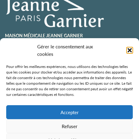
MAISON MÉDICALE JEANNE GARNIER
contact@jeannegarnier-paris.org
Gérer le consentement aux
01 43 92 21 00
cookies
106 avenue Émile Zola
75015 Paris
Pour offrir les meilleures expériences, nous utilisons des technologies telles
que les cookies pour stocker et/ou accéder aux informations des appareils. Le
ESPACE AURÉLIE JOUSSET
fait de consentir à ces technologies nous permettra de traiter des données
telles que le comportement de navigation ou les ID uniques sur ce site. Le fait
01 43 92 21 98
de ne pas consentir ou de retirer son consentement peut avoir un effet négatif
108, avenue Émile Zola
sur certaines caractéristiques et fonctions.
75015 Paris
ÉCOLE DE SOINS PALLIATIFS
Accepter
106 avenue Émile Zola
75015 Paris
Refuser