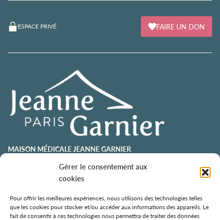
FAIRE UN DON
ESPACE PRIVÉ
MAISON MÉDICALE JEANNE GARNIER
contact@jeannegarnier-paris.org
Gérer le consentement aux
01 43 92 21 00
cookies
106 avenue Émile Zola
75015 Paris
Pour offrir les meilleures expériences, nous utilisons des technologies telles
que les cookies pour stocker et/ou accéder aux informations des appareils. Le
ESPACE AURÉLIE JOUSSET
fait de consentir à ces technologies nous permettra de traiter des données