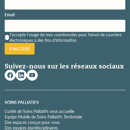
Email
*
P
J’accepte l’usage de mes coordonnées pour l’envoi de courriers
o
électroniques à des fins d'information
*
l
S'INSCRIRE
i
t
i
Suivez-nous sur les réseaux sociaux
q
u
e
d
e
c
o
SOINS PALLIATIFS
n
L'unité de Soins Palliatifs vous accueille
f
Equipe Mobile de Soins Palliatifs Territoriale
i
Des espaces conçus pour vous
d
Des équipes pluridisciplinaires
e