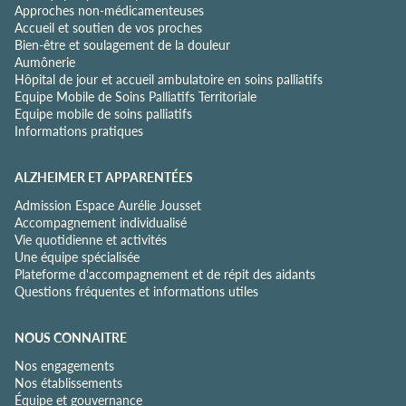
Approches non-médicamenteuses
n
Accueil et soutien de vos proches
t
Bien-être et soulagement de la douleur
i
Aumônerie
a
Hôpital de jour et accueil ambulatoire en soins palliatifs
l
Equipe Mobile de Soins Palliatifs Territoriale
i
Equipe mobile de soins palliatifs
t
Informations pratiques
é
*
ALZHEIMER ET APPARENTÉES
Admission Espace Aurélie Jousset
Accompagnement individualisé
Vie quotidienne et activités
Une équipe spécialisée
Plateforme d'accompagnement et de répit des aidants
Questions fréquentes et informations utiles
NOUS CONNAITRE
Nos engagements
Nos établissements
Équipe et gouvernance