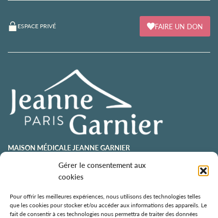
FAIRE UN DON
ESPACE PRIVÉ
MAISON MÉDICALE JEANNE GARNIER
contact@jeannegarnier-paris.org
Gérer le consentement aux
01 43 92 21 00
cookies
106 avenue Émile Zola
75015 Paris
Pour offrir les meilleures expériences, nous utilisons des technologies telles
que les cookies pour stocker et/ou accéder aux informations des appareils. Le
ESPACE AURÉLIE JOUSSET
fait de consentir à ces technologies nous permettra de traiter des données