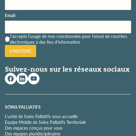
Email
*
P
J’accepte l’usage de mes coordonnées pour l’envoi de courriers
o
électroniques à des fins d'information
*
l
S'INSCRIRE
i
t
i
Suivez-nous sur les réseaux sociaux
q
u
e
d
e
c
o
SOINS PALLIATIFS
n
L'unité de Soins Palliatifs vous accueille
f
Equipe Mobile de Soins Palliatifs Territoriale
i
Des espaces conçus pour vous
d
Des équipes pluridisciplinaires
e