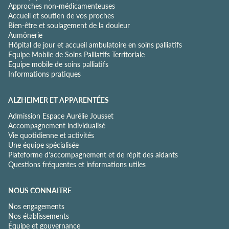
Approches non-médicamenteuses
n
Accueil et soutien de vos proches
t
Bien-être et soulagement de la douleur
i
Aumônerie
a
Hôpital de jour et accueil ambulatoire en soins palliatifs
l
Equipe Mobile de Soins Palliatifs Territoriale
i
Equipe mobile de soins palliatifs
t
Informations pratiques
é
*
ALZHEIMER ET APPARENTÉES
Admission Espace Aurélie Jousset
Accompagnement individualisé
Vie quotidienne et activités
Une équipe spécialisée
Plateforme d'accompagnement et de répit des aidants
Questions fréquentes et informations utiles
NOUS CONNAITRE
Nos engagements
Nos établissements
Équipe et gouvernance