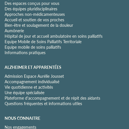
Des espaces conçus pour vous
d
Des équipes pluridisciplinaires
e
Approches non-médicamenteuses
n
Accueil et soutien de vos proches
t
Bien-être et soulagement de la douleur
i
Aumônerie
a
Hôpital de jour et accueil ambulatoire en soins palliatifs
l
Equipe Mobile de Soins Palliatifs Territoriale
i
Equipe mobile de soins palliatifs
t
Informations pratiques
é
*
ALZHEIMER ET APPARENTÉES
Admission Espace Aurélie Jousset
Accompagnement individualisé
Vie quotidienne et activités
Une équipe spécialisée
Plateforme d'accompagnement et de répit des aidants
Questions fréquentes et informations utiles
NOUS CONNAITRE
Nos engagements