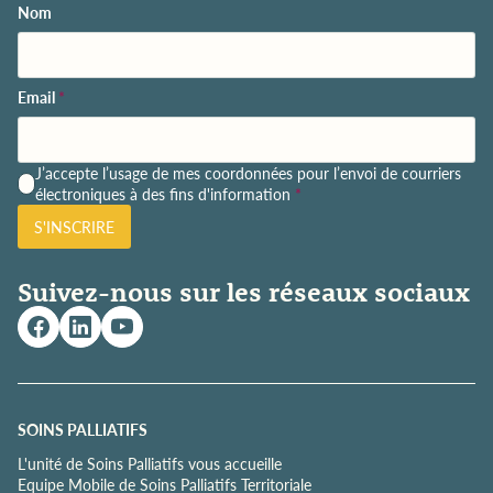
Nom
Email
*
P
J’accepte l’usage de mes coordonnées pour l’envoi de courriers
o
électroniques à des fins d'information
*
l
S'INSCRIRE
i
t
i
Suivez-nous sur les réseaux sociaux
q
u
e
d
e
c
o
SOINS PALLIATIFS
n
L'unité de Soins Palliatifs vous accueille
f
Equipe Mobile de Soins Palliatifs Territoriale
i