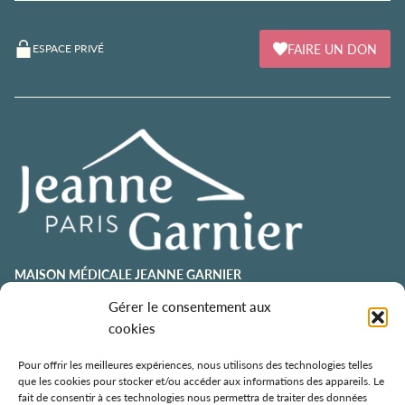
FAIRE UN DON
ESPACE PRIVÉ
MAISON MÉDICALE JEANNE GARNIER
contact@jeannegarnier-paris.org
Gérer le consentement aux
01 43 92 21 00
cookies
106 avenue Émile Zola
75015 Paris
Pour offrir les meilleures expériences, nous utilisons des technologies telles
que les cookies pour stocker et/ou accéder aux informations des appareils. Le
ESPACE AURÉLIE JOUSSET
fait de consentir à ces technologies nous permettra de traiter des données