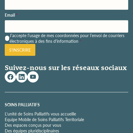
Email
*
P
J’accepte l’usage de mes coordonnées pour l’envoi de courriers
o
électroniques à des fins d'information
*
l
S'INSCRIRE
i
t
i
Suivez-nous sur les réseaux sociaux
q
u
e
d
e
c
o
SOINS PALLIATIFS
n
L'unité de Soins Palliatifs vous accueille
f
Equipe Mobile de Soins Palliatifs Territoriale
i
Des espaces conçus pour vous
d
Des équipes pluridisciplinaires
e