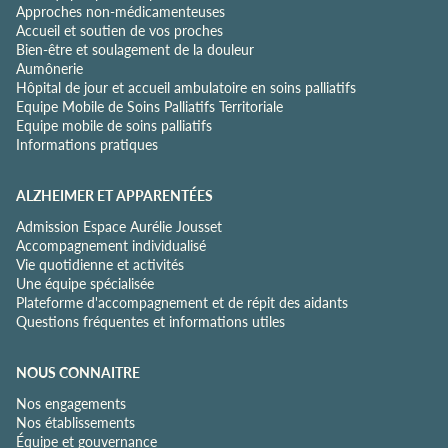
Approches non-médicamenteuses
n
Accueil et soutien de vos proches
t
Bien-être et soulagement de la douleur
i
Aumônerie
a
Hôpital de jour et accueil ambulatoire en soins palliatifs
l
Equipe Mobile de Soins Palliatifs Territoriale
i
Equipe mobile de soins palliatifs
t
Informations pratiques
é
*
ALZHEIMER ET APPARENTÉES
Admission Espace Aurélie Jousset
Accompagnement individualisé
Vie quotidienne et activités
Une équipe spécialisée
Plateforme d'accompagnement et de répit des aidants
Questions fréquentes et informations utiles
NOUS CONNAITRE
Nos engagements
Nos établissements
Équipe et gouvernance