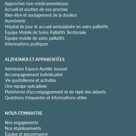
Approches non-médicamenteuses
n
Accueil et soutien de vos proches
t
Bien-être et soulagement de la douleur
i
Aumônerie
a
Hôpital de jour et accueil ambulatoire en soins palliatifs
l
Equipe Mobile de Soins Palliatifs Territoriale
i
Equipe mobile de soins palliatifs
t
Informations pratiques
é
*
ALZHEIMER ET APPARENTÉES
Admission Espace Aurélie Jousset
Accompagnement individualisé
Vie quotidienne et activités
Une équipe spécialisée
Plateforme d'accompagnement et de répit des aidants
Questions fréquentes et informations utiles
NOUS CONNAITRE
Nos engagements
Nos établissements
Équipe et gouvernance