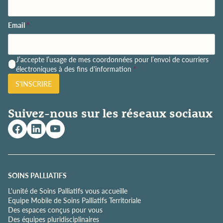
Email
*
P
J’accepte l’usage de mes coordonnées pour l’envoi de courriers
o
électroniques à des fins d'information
*
l
S'INSCRIRE
i
t
i
Suivez-nous sur les réseaux sociaux
q
u
e
d
e
c
o
SOINS PALLIATIFS
n
L'unité de Soins Palliatifs vous accueille
f
Equipe Mobile de Soins Palliatifs Territoriale
i
Des espaces conçus pour vous
d
Des équipes pluridisciplinaires
e