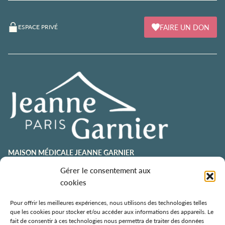
FAIRE UN DON
ESPACE PRIVÉ
MAISON MÉDICALE JEANNE GARNIER
contact@jeannegarnier-paris.org
Gérer le consentement aux
01 43 92 21 00
cookies
106 avenue Émile Zola
75015 Paris
Pour offrir les meilleures expériences, nous utilisons des technologies telles
que les cookies pour stocker et/ou accéder aux informations des appareils. Le
ESPACE AURÉLIE JOUSSET
fait de consentir à ces technologies nous permettra de traiter des données