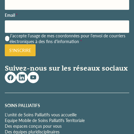
Email
*
P
J’accepte l’usage de mes coordonnées pour l’envoi de courriers
o
électroniques à des fins d'information
*
l
S'INSCRIRE
i
t
i
Suivez-nous sur les réseaux sociaux
q
u
e
d
e
c
o
SOINS PALLIATIFS
n
L'unité de Soins Palliatifs vous accueille
f
Equipe Mobile de Soins Palliatifs Territoriale
i
Des espaces conçus pour vous
d
Des équipes pluridisciplinaires
e