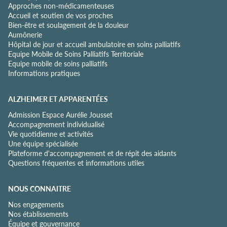
Approches non-médicamenteuses
n
Accueil et soutien de vos proches
t
Bien-être et soulagement de la douleur
i
Aumônerie
a
Hôpital de jour et accueil ambulatoire en soins palliatifs
l
Equipe Mobile de Soins Palliatifs Territoriale
i
Equipe mobile de soins palliatifs
t
Informations pratiques
é
*
ALZHEIMER ET APPARENTÉES
Admission Espace Aurélie Jousset
Accompagnement individualisé
Vie quotidienne et activités
Une équipe spécialisée
Plateforme d'accompagnement et de répit des aidants
Questions fréquentes et informations utiles
NOUS CONNAITRE
Nos engagements
Nos établissements
Équipe et gouvernance