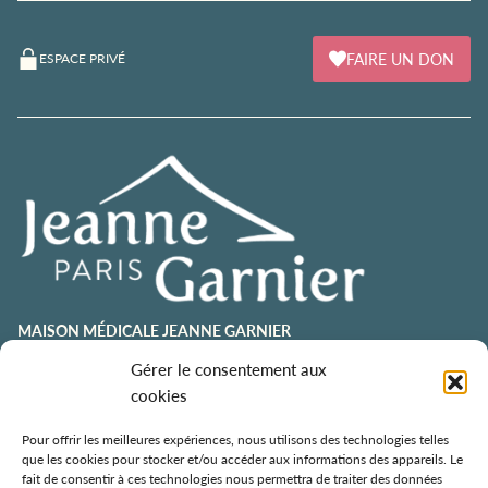
FAIRE UN DON
ESPACE PRIVÉ
MAISON MÉDICALE JEANNE GARNIER
contact@jeannegarnier-paris.org
Gérer le consentement aux
01 43 92 21 00
cookies
106 avenue Émile Zola
75015 Paris
Pour offrir les meilleures expériences, nous utilisons des technologies telles
que les cookies pour stocker et/ou accéder aux informations des appareils. Le
ESPACE AURÉLIE JOUSSET
fait de consentir à ces technologies nous permettra de traiter des données