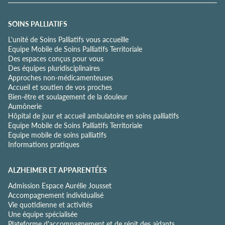
e
c
o
SOINS PALLIATIFS
n
L'unité de Soins Palliatifs vous accueille
f
Equipe Mobile de Soins Palliatifs Territoriale
i
Des espaces conçus pour vous
d
Des équipes pluridisciplinaires
e
Approches non-médicamenteuses
n
Accueil et soutien de vos proches
t
Bien-être et soulagement de la douleur
i
Aumônerie
a
Hôpital de jour et accueil ambulatoire en soins palliatifs
l
Equipe Mobile de Soins Palliatifs Territoriale
i
Equipe mobile de soins palliatifs
t
Informations pratiques
é
*
ALZHEIMER ET APPARENTÉES
Admission Espace Aurélie Jousset
Accompagnement individualisé
Vie quotidienne et activités
Une équipe spécialisée
Plateforme d'accompagnement et de répit des aidants