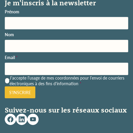
Je m'inscris à la newsletter
Prénom
Nom
Email
*
P
J’accepte l’usage de mes coordonnées pour l’envoi de courriers
o
électroniques à des fins d'information
*
l
S'INSCRIRE
i
t
i
Suivez-nous sur les réseaux sociaux
q
u
e
d