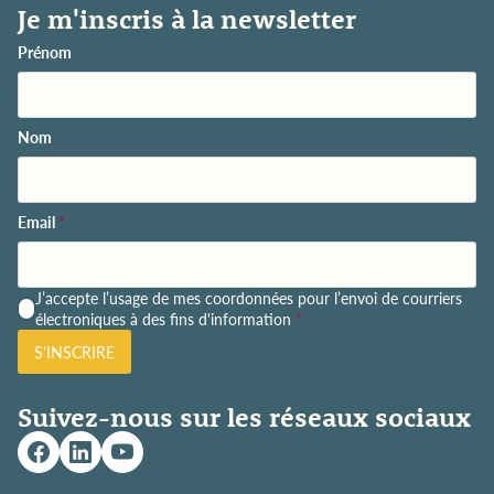
Je m'inscris à la newsletter
Prénom
Nom
Email
*
P
J’accepte l’usage de mes coordonnées pour l’envoi de courriers
o
électroniques à des fins d'information
*
l
S'INSCRIRE
i
t
i
Suivez-nous sur les réseaux sociaux
q
u
e
d