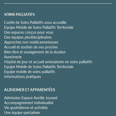
e
c
o
SOINS PALLIATIFS
n
L'unité de Soins Palliatifs vous accueille
f
Equipe Mobile de Soins Palliatifs Territoriale
i
Des espaces conçus pour vous
d
Des équipes pluridisciplinaires
e
Approches non-médicamenteuses
n
Accueil et soutien de vos proches
t
Bien-être et soulagement de la douleur
i
Aumônerie
a
Hôpital de jour et accueil ambulatoire en soins palliatifs
l
Equipe Mobile de Soins Palliatifs Territoriale
i
Equipe mobile de soins palliatifs
t
Informations pratiques
é
*
ALZHEIMER ET APPARENTÉES
Admission Espace Aurélie Jousset
Accompagnement individualisé
Vie quotidienne et activités
Une équipe spécialisée