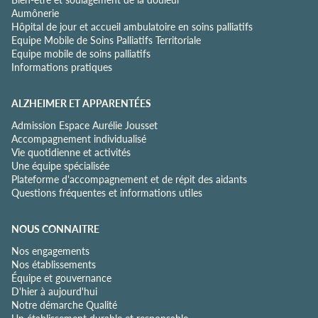
Aumônerie
a
Hôpital de jour et accueil ambulatoire en soins palliatifs
l
Equipe Mobile de Soins Palliatifs Territoriale
i
Equipe mobile de soins palliatifs
t
Informations pratiques
é
*
ALZHEIMER ET APPARENTÉES
Admission Espace Aurélie Jousset
Accompagnement individualisé
Vie quotidienne et activités
Une équipe spécialisée
Plateforme d'accompagnement et de répit des aidants
Questions fréquentes et informations utiles
NOUS CONNAITRE
Nos engagements
Nos établissements
Équipe et gouvernance
D'hier à aujourd'hui
Notre démarche Qualité
Un établissement durable et responsable