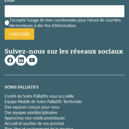
P
J’accepte l’usage de mes coordonnées pour l’envoi de courriers
o
électroniques à des fins d'information
*
l
S'INSCRIRE
i
t
i
Suivez-nous sur les réseaux sociaux
q
u
e
d
e
c
o
SOINS PALLIATIFS
n
L'unité de Soins Palliatifs vous accueille
f
Equipe Mobile de Soins Palliatifs Territoriale
i
Des espaces conçus pour vous
d
Des équipes pluridisciplinaires
e
Approches non-médicamenteuses
n
Accueil et soutien de vos proches
t
Bien-être et soulagement de la douleur
i