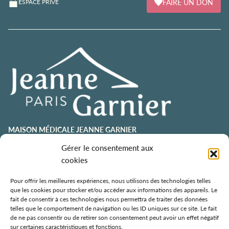
FAIRE UN DON
ESPACE PRIVÉ
MAISON MÉDICALE JEANNE GARNIER
contact@jeannegarnier-paris.org
Gérer le consentement aux
01 43 92 21 00
cookies
106 avenue Émile Zola
75015 Paris
Pour offrir les meilleures expériences, nous utilisons des technologies telles
que les cookies pour stocker et/ou accéder aux informations des appareils. Le
ESPACE AURÉLIE JOUSSET
fait de consentir à ces technologies nous permettra de traiter des données
telles que le comportement de navigation ou les ID uniques sur ce site. Le fait
01 43 92 21 98
de ne pas consentir ou de retirer son consentement peut avoir un effet négatif
108, avenue Émile Zola
sur certaines caractéristiques et fonctions.