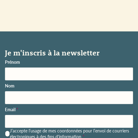
Je m'inscris à la newsletter
Prénom
Nom
Email
*
P
J’accepte l’usage de mes coordonnées pour l’envoi de courriers
o
électroniques à des fins d'information
*