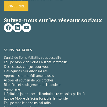
l
S'INSCRIRE
i
t
i
Suivez-nous sur les réseaux sociaux
q
u
e
d
e
c
o
SOINS PALLIATIFS
n
L'unité de Soins Palliatifs vous accueille
f
Equipe Mobile de Soins Palliatifs Territoriale
i
Des espaces conçus pour vous
d
Des équipes pluridisciplinaires
e
Approches non-médicamenteuses
n
Accueil et soutien de vos proches
t
Bien-être et soulagement de la douleur
i
Aumônerie
a
Hôpital de jour et accueil ambulatoire en soins palliatifs
l
Equipe Mobile de Soins Palliatifs Territoriale
i
Equipe mobile de soins palliatifs
t