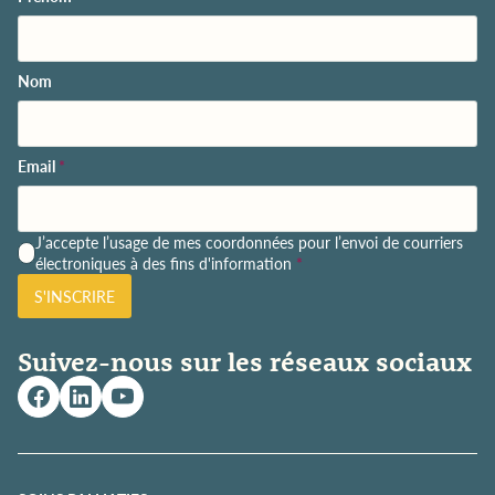
Nom
Email
*
P
J’accepte l’usage de mes coordonnées pour l’envoi de courriers
o
électroniques à des fins d'information
*
l
S'INSCRIRE
i
t
i
Suivez-nous sur les réseaux sociaux
q
u
e
d
e
c
o