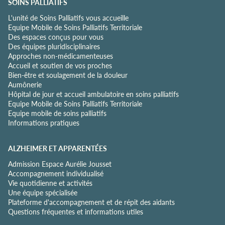
SOINS PALLIATIFS
n
L'unité de Soins Palliatifs vous accueille
f
Equipe Mobile de Soins Palliatifs Territoriale
i
Des espaces conçus pour vous
d
Des équipes pluridisciplinaires
e
Approches non-médicamenteuses
n
Accueil et soutien de vos proches
t
Bien-être et soulagement de la douleur
i
Aumônerie
a
Hôpital de jour et accueil ambulatoire en soins palliatifs
l
Equipe Mobile de Soins Palliatifs Territoriale
i
Equipe mobile de soins palliatifs
t
Informations pratiques
é
*
ALZHEIMER ET APPARENTÉES
Admission Espace Aurélie Jousset
Accompagnement individualisé
Vie quotidienne et activités
Une équipe spécialisée
Plateforme d'accompagnement et de répit des aidants
Questions fréquentes et informations utiles