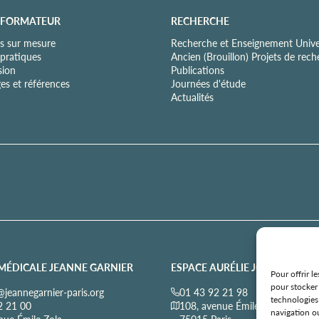
 FORMATEUR
RECHERCHE
s sur mesure
Recherche et Enseignement Univer
 pratiques
Ancien (Brouillon) Projets de rec
sion
Publications
es et références
Journées d'étude
Actualités
MÉDICALE JEANNE GARNIER
ESPACE AURÉLIE JOUSSET
Pour offrir l
pour stocker 
jeannegarnier-paris.org
01 43 92 21 98
technologies
2 21 00
108, avenue Émile Zola
navigation ou
nue Émile Zola
75015 Paris