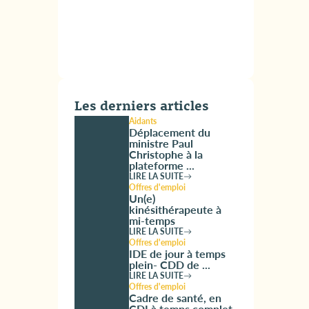
Les derniers articles
Aidants
Déplacement du
ministre Paul
Christophe à la
plateforme ...
LIRE LA SUITE
Offres d'emploi
Un(e)
kinésithérapeute à
mi-temps
LIRE LA SUITE
Offres d'emploi
IDE de jour à temps
plein- CDD de ...
LIRE LA SUITE
Offres d'emploi
Cadre de santé, en
CDI à temps complet