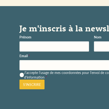
Je m'inscris à la newsl
Prénom
Nom
Email
*
P
J’accepte l’usage de mes coordonnées pour l’envoi de cou
o
d'information
*
l
S'INSCRIRE
i
t
i
q
u