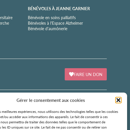
BÉNÉVOLES À JEANNE GARNIER
sitaire
Bénévole en soins palliatifs
herche
Bénévoles à l'Espace Alzheimer
Bénévole d'aumônerie
FAIRE UN DON
Gérer le consentement aux cookies
ÉCOLE DE SOINS PALLIATIFS
es meilleures expériences, nous utilisons des technologies telles que les cookies
et/ou accéder aux informations des appareils. Le fait de consentir à ces
106 avenue Émile Zola
 nous permettra de traiter des données telles que le comportement de
75015 Paris
 les ID uniques sur ce site. Le fait de ne pas consentir ou de retirer son