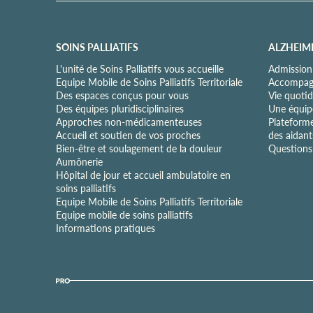
e
d
e
c
SOINS PALLIATIFS
ALZHEIM
o
n
L'unité de Soins Palliatifs vous accueille
Admission
f
Equipe Mobile de Soins Palliatifs Territoriale
Accompagn
i
Des espaces conçus pour vous
Vie quotid
d
Des équipes pluridisciplinaires
Une équipe
e
Approches non-médicamenteuses
Plateform
n
Accueil et soutien de vos proches
des aidant
t
Bien-être et soulagement de la douleur
Questions 
i
Aumônerie
a
Hôpital de jour et accueil ambulatoire en
l
soins palliatifs
i
Equipe Mobile de Soins Palliatifs Territoriale
t
Equipe mobile de soins palliatifs
é
Informations pratiques
*