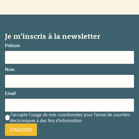
Je m'inscris à la newsletter
Prénom
Nom
Email
*
P
J’accepte l’usage de mes coordonnées pour l’envoi de courriers
o
électroniques à des fins d'information
*
l
S'INSCRIRE
i
t