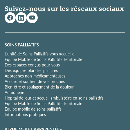
i
Suivez-nous sur les réseaux sociaux
q
u
e
d
e
c
o
SOINS PALLIATIFS
n
L'unité de Soins Palliatifs vous accueille
f
Equipe Mobile de Soins Palliatifs Territoriale
i
Des espaces conçus pour vous
d
Des équipes pluridisciplinaires
e
Approches non-médicamenteuses
n
Accueil et soutien de vos proches
t
Bien-être et soulagement de la douleur
i
Aumônerie
a
Hôpital de jour et accueil ambulatoire en soins palliatifs
l
Equipe Mobile de Soins Palliatifs Territoriale
i
Equipe mobile de soins palliatifs
t
Informations pratiques
é
*
ALZHEIMER ET APPARENTÉES