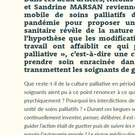
et Sandrine MARSAN revienne
mobile de soins palliatifs
pandémie pour proposer une
sanitaire révèle de la nature 
l’hypothèse que les modificat
travail ont affaiblit ce qui
palliative », c’est-à-dire une
prendre soin enracinée da
transmettent les soignants de 
Que reste-t-il de la culture palliative en pé
soignants aient pu à ce point renoncer à ce 
psychiquement ? Pourquoi les interdictions de 
unité de soins palliatifs ?
«
Durant ces longues se
continuellement inventer, penser, délibérer, il es
guider l’action était de guetter puis de suivre l
passée l’autonomie morale ? Le risque médico-léga