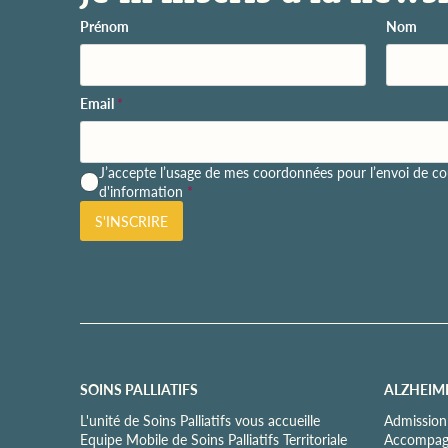
Prénom
Nom
Email
*
P
J’accepte l’usage de mes coordonnées pour l’envoi de cou
o
d'information
*
l
S'INSCRIRE
i
t
i
q
u
e
d
e
c
SOINS PALLIATIFS
ALZHEIM
o
n
L'unité de Soins Palliatifs vous accueille
Admission
f
Equipe Mobile de Soins Palliatifs Territoriale
Accompagn