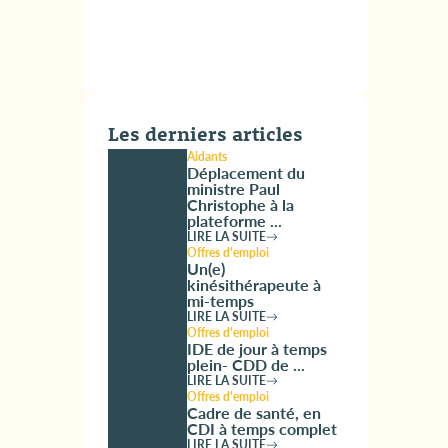
Les derniers articles
Aidants
Déplacement du
ministre Paul
Christophe à la
plateforme ...
LIRE LA SUITE
Offres d'emploi
Un(e)
kinésithérapeute à
mi-temps
LIRE LA SUITE
Offres d'emploi
IDE de jour à temps
plein- CDD de ...
LIRE LA SUITE
Offres d'emploi
Cadre de santé, en
CDI à temps complet
LIRE LA SUITE