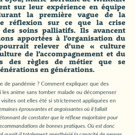
nt sur leur expérience en équipe
 durant la première vague de la
 réflexion sur ce que la crise
des soins palliatifs. Ils avancent
ions apportées à l’organisation du
 pourrait relever d’une « culture
 culture de l’accompagnement et du
ns des règles de métier que se
générations en générations.
riode de pandémie ? Comment expliquer que des
qui les anime sans tomber malade ou décompenser
visites ont elles été si strictement appliquées en
maines éprouvantes et angoissantes où il fallait
t étonnant de constater que le réflexe majoritaire pour
es recommandations de bonnes pratiques. Où est donc
l aurait-il totalement anesthésié la capacité de penser