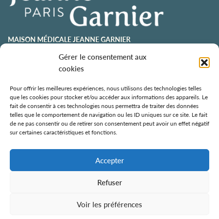
MAISON MÉDICALE JEANNE GARNIER
contact@jeannegarnier-paris.org
Gérer le consentement aux
01 43 92 21 00
cookies
106 avenue Émile Zola
75015 Paris
Pour offrir les meilleures expériences, nous utilisons des technologies telles
que les cookies pour stocker et/ou accéder aux informations des appareils. Le
ESPACE AURÉLIE JOUSSET
fait de consentir à ces technologies nous permettra de traiter des données
telles que le comportement de navigation ou les ID uniques sur ce site. Le fait
01 43 92 21 98
de ne pas consentir ou de retirer son consentement peut avoir un effet négatif
108, avenue Émile Zola
sur certaines caractéristiques et fonctions.
75015 Paris
ÉCOLE DE SOINS PALLIATIFS
Accepter
106 avenue Émile Zola
75015 Paris
Refuser
Voir les préférences