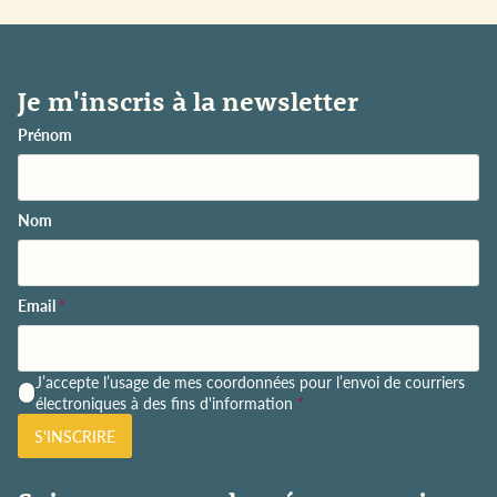
Je m'inscris à la newsletter
Prénom
Nom
Email
*
P
J’accepte l’usage de mes coordonnées pour l’envoi de courriers
o
électroniques à des fins d'information
*
l
S'INSCRIRE
i
t
i