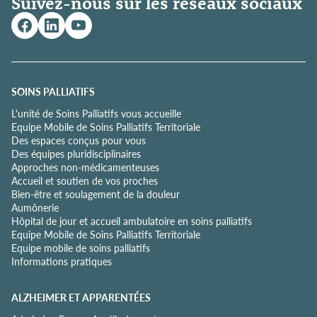
Suivez-nous sur les réseaux sociaux
q
u
e
d
e
c
o
SOINS PALLIATIFS
n
L'unité de Soins Palliatifs vous accueille
f
Equipe Mobile de Soins Palliatifs Territoriale
i
Des espaces conçus pour vous
d
Des équipes pluridisciplinaires
e
Approches non-médicamenteuses
n
Accueil et soutien de vos proches
t
Bien-être et soulagement de la douleur
i
Aumônerie
a
Hôpital de jour et accueil ambulatoire en soins palliatifs
l
Equipe Mobile de Soins Palliatifs Territoriale
i
Equipe mobile de soins palliatifs
t
Informations pratiques
é
*
ALZHEIMER ET APPARENTÉES