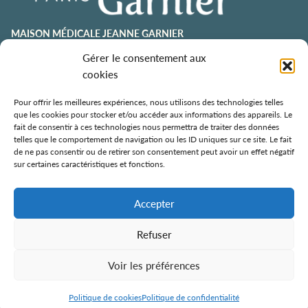
MAISON MÉDICALE JEANNE GARNIER
Gérer le consentement aux
contact@jeannegarnier-paris.org
01 43 92 21 00
cookies
106 avenue Émile Zola
75015 Paris
Pour offrir les meilleures expériences, nous utilisons des technologies telles
que les cookies pour stocker et/ou accéder aux informations des appareils. Le
ESPACE AURÉLIE JOUSSET
fait de consentir à ces technologies nous permettra de traiter des données
telles que le comportement de navigation ou les ID uniques sur ce site. Le fait
01 43 92 21 98
de ne pas consentir ou de retirer son consentement peut avoir un effet négatif
108, avenue Émile Zola
sur certaines caractéristiques et fonctions.
75015 Paris
ÉCOLE DE SOINS PALLIATIFS
Accepter
106 avenue Émile Zola
75015 Paris
Refuser
Voir les préférences
Politique de confidentialité
Mentions légales
Contact
Politique de cookies
Politique de confidentialité
Tous droits réservés ©
2026 — Jeanne Garnier – Paris