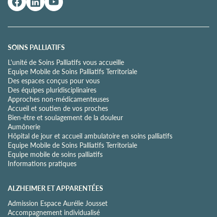
e
d
e
c
o
SOINS PALLIATIFS
n
L'unité de Soins Palliatifs vous accueille
f
Equipe Mobile de Soins Palliatifs Territoriale
i
Des espaces conçus pour vous
d
Des équipes pluridisciplinaires
e
Approches non-médicamenteuses
n
Accueil et soutien de vos proches
t
Bien-être et soulagement de la douleur
i
Aumônerie
a
Hôpital de jour et accueil ambulatoire en soins palliatifs
l
Equipe Mobile de Soins Palliatifs Territoriale
i
Equipe mobile de soins palliatifs
t
Informations pratiques
é
*
ALZHEIMER ET APPARENTÉES
Admission Espace Aurélie Jousset
Accompagnement individualisé