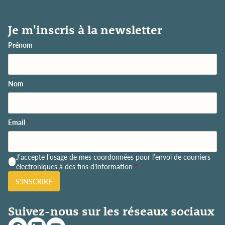
Je m'inscris à la newsletter
Prénom
Nom
Email
*
P
J’accepte l’usage de mes coordonnées pour l’envoi de courriers
o
électroniques à des fins d'information
*
l
S'INSCRIRE
i
t
i
Suivez-nous sur les réseaux sociaux
q
u