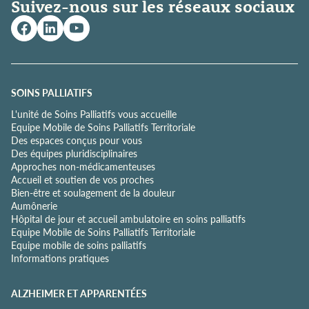
Suivez-nous sur les réseaux sociaux
q
u
e
d
e
c
o
SOINS PALLIATIFS
n
L'unité de Soins Palliatifs vous accueille
f
Equipe Mobile de Soins Palliatifs Territoriale
i
Des espaces conçus pour vous
d
Des équipes pluridisciplinaires
e
Approches non-médicamenteuses
n
Accueil et soutien de vos proches
t
Bien-être et soulagement de la douleur
i
Aumônerie
a
Hôpital de jour et accueil ambulatoire en soins palliatifs
l
Equipe Mobile de Soins Palliatifs Territoriale
i
Equipe mobile de soins palliatifs
t
Informations pratiques
é
*
ALZHEIMER ET APPARENTÉES