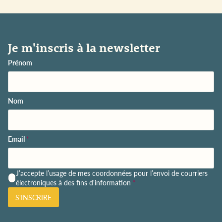
Je m'inscris à la newsletter
Prénom
Nom
Email
*
P
J’accepte l’usage de mes coordonnées pour l’envoi de courriers
o
électroniques à des fins d'information
*
l
S'INSCRIRE
i
t
i