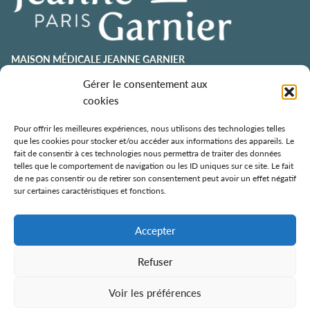
MAISON MÉDICALE JEANNE GARNIER
contact@jeannegarnier-paris.org
Gérer le consentement aux
01 43 92 21 00
cookies
106 avenue Émile Zola
75015 Paris
Pour offrir les meilleures expériences, nous utilisons des technologies telles
que les cookies pour stocker et/ou accéder aux informations des appareils. Le
ESPACE AURÉLIE JOUSSET
fait de consentir à ces technologies nous permettra de traiter des données
telles que le comportement de navigation ou les ID uniques sur ce site. Le fait
01 43 92 21 98
de ne pas consentir ou de retirer son consentement peut avoir un effet négatif
108, avenue Émile Zola
sur certaines caractéristiques et fonctions.
75015 Paris
ÉCOLE DE SOINS PALLIATIFS
Accepter
106 avenue Émile Zola
75015 Paris
Refuser
Voir les préférences