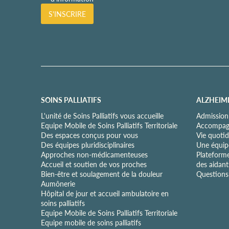
l
S'INSCRIRE
i
t
i
q
u
e
d
e
c
SOINS PALLIATIFS
ALZHEIM
o
n
L'unité de Soins Palliatifs vous accueille
Admission
f
Equipe Mobile de Soins Palliatifs Territoriale
Accompagn
i
Des espaces conçus pour vous
Vie quotid
d
Des équipes pluridisciplinaires
Une équipe
e
Approches non-médicamenteuses
Plateform
n
Accueil et soutien de vos proches
des aidant
t
Bien-être et soulagement de la douleur
Questions 
i
Aumônerie
a
Hôpital de jour et accueil ambulatoire en
l
soins palliatifs
i
Equipe Mobile de Soins Palliatifs Territoriale
t
Equipe mobile de soins palliatifs