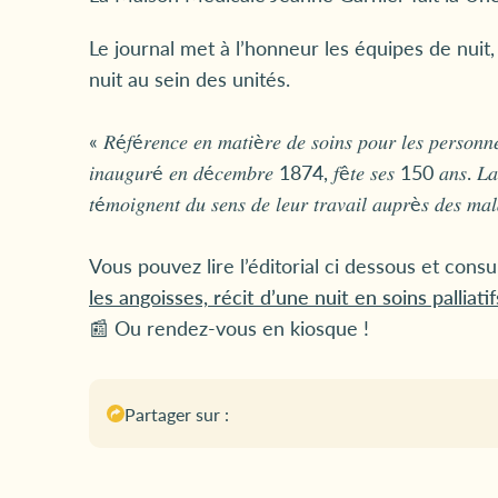
Le journal met à l’honneur les équipes de nuit,
nuit au sein des unités.
« 𝑅é𝑓é𝑟𝑒𝑛𝑐𝑒 𝑒𝑛 𝑚𝑎𝑡𝑖è𝑟𝑒 𝑑𝑒 𝑠𝑜𝑖𝑛𝑠 𝑝𝑜𝑢𝑟 𝑙𝑒𝑠 𝑝𝑒𝑟𝑠𝑜𝑛𝑛𝑒
𝑖𝑛𝑎𝑢𝑔𝑢𝑟é 𝑒𝑛 𝑑é𝑐𝑒𝑚𝑏𝑟𝑒 1874, 𝑓ê𝑡𝑒 𝑠𝑒𝑠 150 𝑎𝑛𝑠. 𝐿𝑎 𝐶𝑟
𝑡é𝑚𝑜𝑖𝑔𝑛𝑒𝑛𝑡 𝑑𝑢 𝑠𝑒𝑛𝑠 𝑑𝑒 𝑙𝑒𝑢𝑟 𝑡𝑟𝑎𝑣𝑎𝑖𝑙 𝑎𝑢𝑝𝑟è𝑠 𝑑𝑒𝑠 𝑚
Vous pouvez lire l’éditorial ci dessous et consul
les angoisses, récit d’une nuit en soins palliatif
📰 Ou rendez-vous en kiosque !
Partager sur :