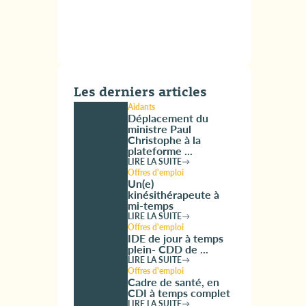
Les derniers articles
Aidants
Déplacement du
ministre Paul
Christophe à la
plateforme ...
LIRE LA SUITE
Offres d'emploi
Un(e)
kinésithérapeute à
mi-temps
LIRE LA SUITE
Offres d'emploi
IDE de jour à temps
plein- CDD de ...
LIRE LA SUITE
Offres d'emploi
Cadre de santé, en
CDI à temps complet
LIRE LA SUITE