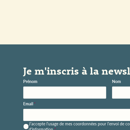
Je m'inscris à la newsl
Prénom
Nom
Email
*
P
J’accepte l’usage de mes coordonnées pour l’envoi de cou
o
d'information
*