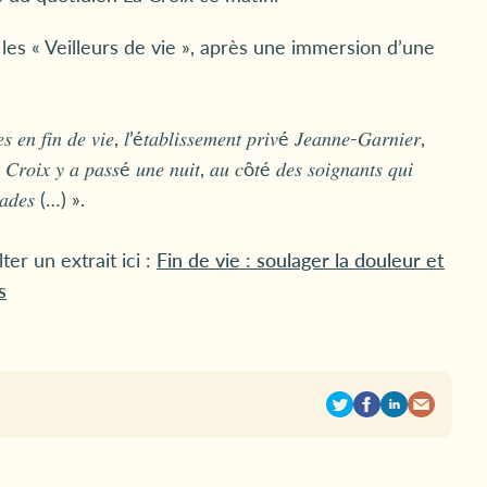
 les « Veilleurs de vie », après une immersion d’une
 𝑒𝑛 𝑓𝑖𝑛 𝑑𝑒 𝑣𝑖𝑒, 𝑙’é𝑡𝑎𝑏𝑙𝑖𝑠𝑠𝑒𝑚𝑒𝑛𝑡 𝑝𝑟𝑖𝑣é 𝐽𝑒𝑎𝑛𝑛𝑒-𝐺𝑎𝑟𝑛𝑖𝑒𝑟,
𝑖𝑥 𝑦 𝑎 𝑝𝑎𝑠𝑠é 𝑢𝑛𝑒 𝑛𝑢𝑖𝑡, 𝑎𝑢 𝑐ô𝑡é 𝑑𝑒𝑠 𝑠𝑜𝑖𝑔𝑛𝑎𝑛𝑡𝑠 𝑞𝑢𝑖
𝑎𝑙𝑎𝑑𝑒𝑠 (…) ».
ter un extrait ici :
Fin de vie : soulager la douleur et
s