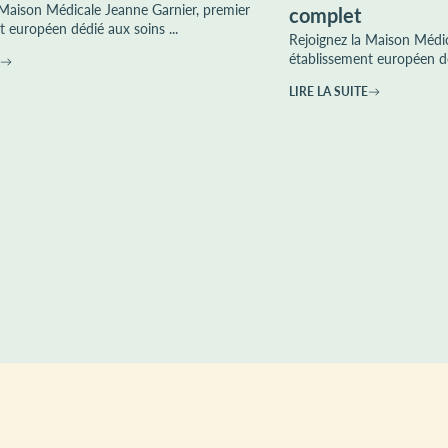
 Maison Médicale Jeanne Garnier, premier
complet
t européen dédié aux soins ...
Rejoignez la Maison Médic
établissement européen dé
LIRE LA SUITE