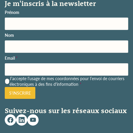
Je m'inscris à la newsletter
Prénom
Nom
Email
*
P
J’accepte l’usage de mes coordonnées pour l’envoi de courriers
o
électroniques à des fins d'information
*
l
S'INSCRIRE
i
t
i
Suivez-nous sur les réseaux sociaux
q
u
e
d