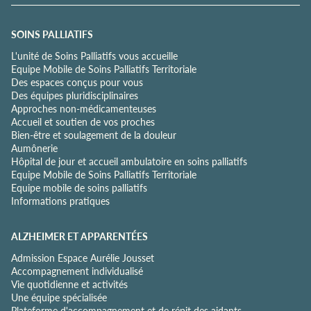
e
c
o
SOINS PALLIATIFS
n
L'unité de Soins Palliatifs vous accueille
f
Equipe Mobile de Soins Palliatifs Territoriale
i
Des espaces conçus pour vous
d
Des équipes pluridisciplinaires
e
Approches non-médicamenteuses
n
Accueil et soutien de vos proches
t
Bien-être et soulagement de la douleur
i
Aumônerie
a
Hôpital de jour et accueil ambulatoire en soins palliatifs
l
Equipe Mobile de Soins Palliatifs Territoriale
i
Equipe mobile de soins palliatifs
t
Informations pratiques
é
*
ALZHEIMER ET APPARENTÉES
Admission Espace Aurélie Jousset
Accompagnement individualisé
Vie quotidienne et activités
Une équipe spécialisée
Plateforme d'accompagnement et de répit des aidants