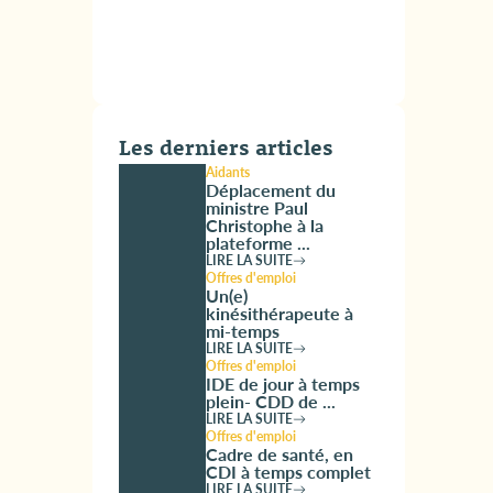
Les derniers articles
Aidants
Déplacement du
ministre Paul
Christophe à la
plateforme ...
LIRE LA SUITE
Offres d'emploi
Un(e)
kinésithérapeute à
mi-temps
LIRE LA SUITE
Offres d'emploi
IDE de jour à temps
plein- CDD de ...
LIRE LA SUITE
Offres d'emploi
Cadre de santé, en
CDI à temps complet
LIRE LA SUITE