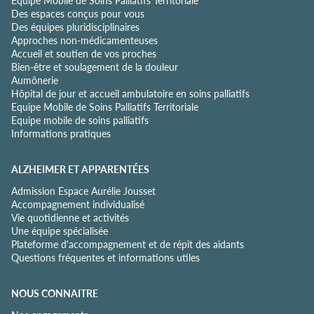
i
Des espaces conçus pour vous
d
Des équipes pluridisciplinaires
e
Approches non-médicamenteuses
n
Accueil et soutien de vos proches
t
Bien-être et soulagement de la douleur
i
Aumônerie
a
Hôpital de jour et accueil ambulatoire en soins palliatifs
l
Equipe Mobile de Soins Palliatifs Territoriale
i
Equipe mobile de soins palliatifs
t
Informations pratiques
é
*
ALZHEIMER ET APPARENTÉES
Admission Espace Aurélie Jousset
Accompagnement individualisé
Vie quotidienne et activités
Une équipe spécialisée
Plateforme d'accompagnement et de répit des aidants
Questions fréquentes et informations utiles
NOUS CONNAITRE