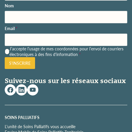
Nom
Email
*
P
J’accepte l’usage de mes coordonnées pour l’envoi de courriers
o
électroniques à des fins d'information
*
l
S'INSCRIRE
i
t
i
Suivez-nous sur les réseaux sociaux
q
u
e
d
e
c
o
SOINS PALLIATIFS
n
L'unité de Soins Palliatifs vous accueille
f
Equipe Mobile de Soins Palliatifs Territoriale