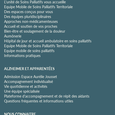
L'unité de Soins Palliatifs vous accueille
f
Equipe Mobile de Soins Palliatifs Territoriale
i
Des espaces conçus pour vous
d
Des équipes pluridisciplinaires
e
Approches non-médicamenteuses
n
Accueil et soutien de vos proches
t
Bien-être et soulagement de la douleur
i
Aumônerie
a
Hôpital de jour et accueil ambulatoire en soins palliatifs
l
Equipe Mobile de Soins Palliatifs Territoriale
i
Equipe mobile de soins palliatifs
t
Informations pratiques
é
*
ALZHEIMER ET APPARENTÉES
Admission Espace Aurélie Jousset
Accompagnement individualisé
Vie quotidienne et activités
Une équipe spécialisée
Plateforme d'accompagnement et de répit des aidants
Questions fréquentes et informations utiles
NOUS CONNAITRE