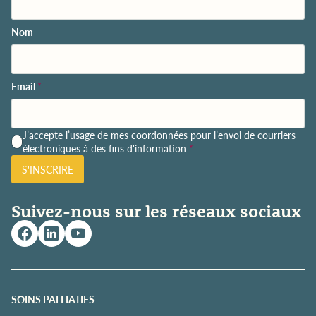
Nom
Email
*
P
J’accepte l’usage de mes coordonnées pour l’envoi de courriers
o
électroniques à des fins d'information
*
l
S'INSCRIRE
i
t
i
Suivez-nous sur les réseaux sociaux
q
u
e
d
e
c
o
SOINS PALLIATIFS
n