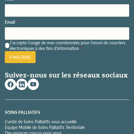
Email
*
P
J’accepte l’usage de mes coordonnées pour l’envoi de courriers
o
électroniques à des fins d'information
*
l
S'INSCRIRE
i
t
i
Suivez-nous sur les réseaux sociaux
q
u
e
d
e
c
o
SOINS PALLIATIFS
n
L'unité de Soins Palliatifs vous accueille
f
Equipe Mobile de Soins Palliatifs Territoriale
i
Des espaces conçus pour vous
d