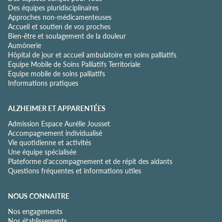
Des équipes pluridisciplinaires
e
Approches non-médicamenteuses
n
Accueil et soutien de vos proches
t
Bien-être et soulagement de la douleur
i
Aumônerie
a
Hôpital de jour et accueil ambulatoire en soins palliatifs
l
Equipe Mobile de Soins Palliatifs Territoriale
i
Equipe mobile de soins palliatifs
t
Informations pratiques
é
*
ALZHEIMER ET APPARENTÉES
Admission Espace Aurélie Jousset
Accompagnement individualisé
Vie quotidienne et activités
Une équipe spécialisée
Plateforme d'accompagnement et de répit des aidants
Questions fréquentes et informations utiles
NOUS CONNAITRE
Nos engagements
Nos établissements