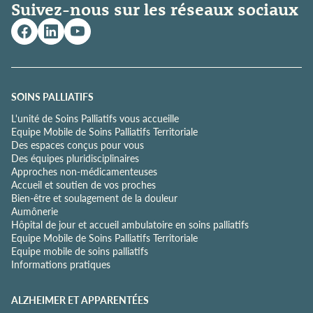
Suivez-nous sur les réseaux sociaux
q
u
e
d
e
c
o
SOINS PALLIATIFS
n
L'unité de Soins Palliatifs vous accueille
f
Equipe Mobile de Soins Palliatifs Territoriale
i
Des espaces conçus pour vous
d
Des équipes pluridisciplinaires
e
Approches non-médicamenteuses
n
Accueil et soutien de vos proches
t
Bien-être et soulagement de la douleur
i
Aumônerie
a
Hôpital de jour et accueil ambulatoire en soins palliatifs
l
Equipe Mobile de Soins Palliatifs Territoriale
i
Equipe mobile de soins palliatifs
t
Informations pratiques
é
*
ALZHEIMER ET APPARENTÉES