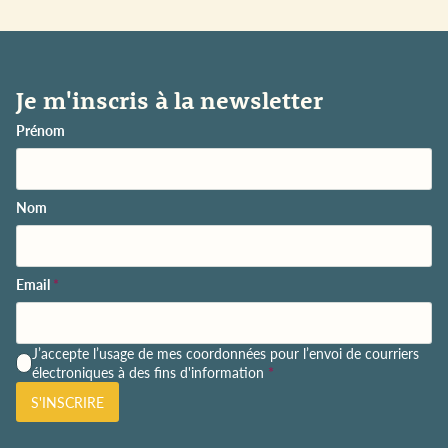
Je m'inscris à la newsletter
Prénom
Nom
Email
*
P
J’accepte l’usage de mes coordonnées pour l’envoi de courriers
o
électroniques à des fins d'information
*
l
S'INSCRIRE
i
t
i