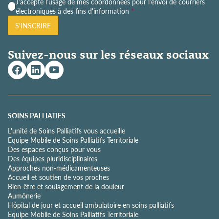
P
J’accepte l’usage de mes coordonnées pour l’envoi de courriers
o
électroniques à des fins d'information
*
l
S'INSCRIRE
i
t
i
Suivez-nous sur les réseaux sociaux
q
u
e
d
e
c
o
SOINS PALLIATIFS
n
L'unité de Soins Palliatifs vous accueille
f
Equipe Mobile de Soins Palliatifs Territoriale
i
Des espaces conçus pour vous
d
Des équipes pluridisciplinaires
e
Approches non-médicamenteuses
n
Accueil et soutien de vos proches
t
Bien-être et soulagement de la douleur
i
Aumônerie
a
Hôpital de jour et accueil ambulatoire en soins palliatifs
l
Equipe Mobile de Soins Palliatifs Territoriale
i