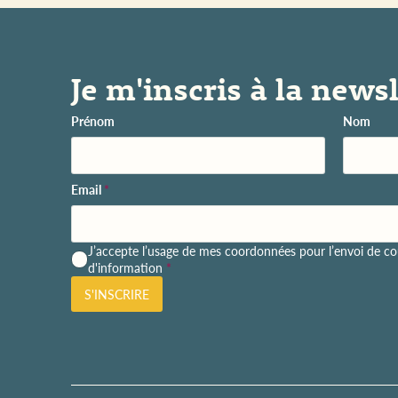
Je m'inscris à la newsl
Prénom
Nom
Email
*
P
J’accepte l’usage de mes coordonnées pour l’envoi de cou
o
d'information
*
l
S'INSCRIRE
i
t
i
q
u
e