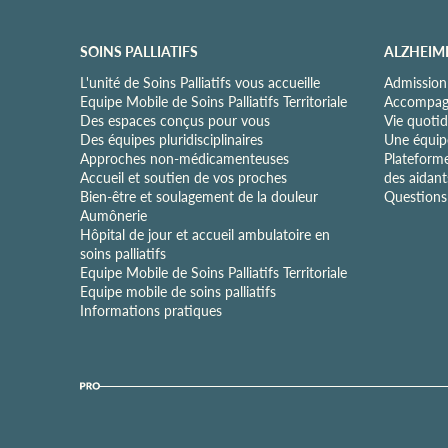
d
e
c
SOINS PALLIATIFS
ALZHEIM
o
n
L'unité de Soins Palliatifs vous accueille
Admission
f
Equipe Mobile de Soins Palliatifs Territoriale
Accompagn
i
Des espaces conçus pour vous
Vie quotid
d
Des équipes pluridisciplinaires
Une équipe
e
Approches non-médicamenteuses
Plateform
n
Accueil et soutien de vos proches
des aidant
t
Bien-être et soulagement de la douleur
Questions 
i
Aumônerie
a
Hôpital de jour et accueil ambulatoire en
l
soins palliatifs
i
Equipe Mobile de Soins Palliatifs Territoriale
t
Equipe mobile de soins palliatifs
é
Informations pratiques
*