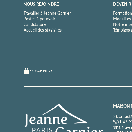
NOUS REJOINDRE
DEVENIR
Travailler à Jeanne Garnier
Formation
Postes à pourvoir
Modalités
Candidature
Notre mis
Accueil des stagiaires
Témoignag
ESPACE PRIVÉ
MAISON 
contact@
01 43 9
106 ave