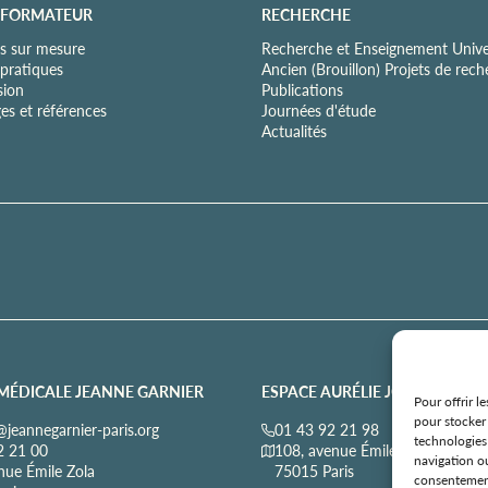
 FORMATEUR
RECHERCHE
s sur mesure
Recherche et Enseignement Univer
 pratiques
Ancien (Brouillon) Projets de rec
sion
Publications
es et références
Journées d'étude
Actualités
MÉDICALE JEANNE GARNIER
ESPACE AURÉLIE JOUSSET
Pour offrir l
pour stocker 
jeannegarnier-paris.org
01 43 92 21 98
technologies
2 21 00
108, avenue Émile Zola
navigation ou
nue Émile Zola
75015 Paris
consentement 