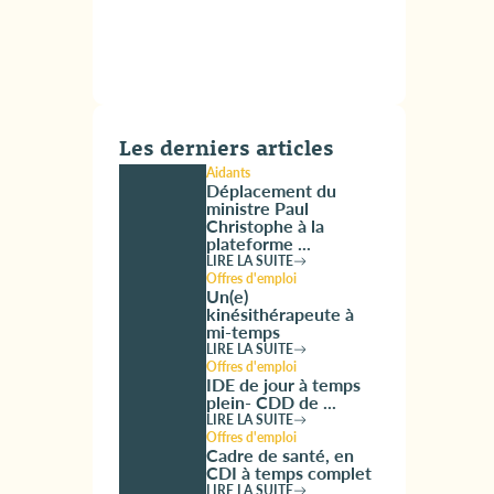
Les derniers articles
Aidants
Déplacement du
ministre Paul
Christophe à la
plateforme ...
LIRE LA SUITE
Offres d'emploi
Un(e)
kinésithérapeute à
mi-temps
LIRE LA SUITE
Offres d'emploi
IDE de jour à temps
plein- CDD de ...
LIRE LA SUITE
Offres d'emploi
Cadre de santé, en
CDI à temps complet
LIRE LA SUITE