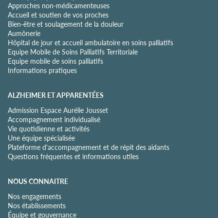
Approches non-médicamenteuses
n
Accueil et soutien de vos proches
t
Bien-être et soulagement de la douleur
i
Aumônerie
a
Hôpital de jour et accueil ambulatoire en soins palliatifs
l
Equipe Mobile de Soins Palliatifs Territoriale
i
Equipe mobile de soins palliatifs
t
Informations pratiques
é
*
ALZHEIMER ET APPARENTÉES
Admission Espace Aurélie Jousset
Accompagnement individualisé
Vie quotidienne et activités
Une équipe spécialisée
Plateforme d'accompagnement et de répit des aidants
Questions fréquentes et informations utiles
NOUS CONNAITRE
Nos engagements
Nos établissements
Équipe et gouvernance