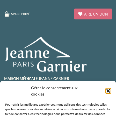
FAIRE UN DON
ESPACE PRIVÉ
MAISON MÉDICALE JEANNE GARNIER
contact@jeannegarnier-paris.org
Gérer le consentement aux
01 43 92 21 00
cookies
106 avenue Émile Zola
75015 Paris
Pour offrir les meilleures expériences, nous utilisons des technologies telles
que les cookies pour stocker et/ou accéder aux informations des appareils. Le
ESPACE AURÉLIE JOUSSET
fait de consentir à ces technologies nous permettra de traiter des données