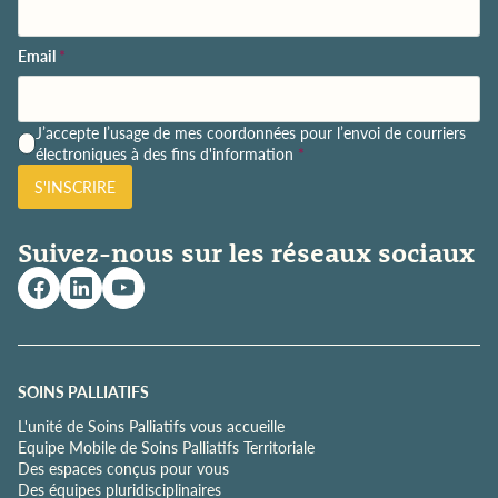
Email
*
P
J’accepte l’usage de mes coordonnées pour l’envoi de courriers
o
électroniques à des fins d'information
*
l
S'INSCRIRE
i
t
i
Suivez-nous sur les réseaux sociaux
q
u
e
d
e
c
o
SOINS PALLIATIFS
n
L'unité de Soins Palliatifs vous accueille
f
Equipe Mobile de Soins Palliatifs Territoriale
i
Des espaces conçus pour vous
d
Des équipes pluridisciplinaires
e