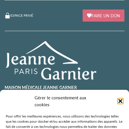
FAIRE UN DON
ESPACE PRIVÉ
MAISON MÉDICALE JEANNE GARNIER
contact@jeannegarnier-paris.org
Gérer le consentement aux
01 43 92 21 00
cookies
106 avenue Émile Zola
75015 Paris
Pour offrir les meilleures expériences, nous utilisons des technologies telles
que les cookies pour stocker et/ou accéder aux informations des appareils. Le
ESPACE AURÉLIE JOUSSET
fait de consentir à ces technologies nous permettra de traiter des données