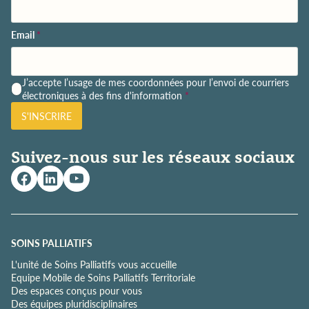
Email
*
P
J’accepte l’usage de mes coordonnées pour l’envoi de courriers
o
électroniques à des fins d'information
*
l
S'INSCRIRE
i
t
i
Suivez-nous sur les réseaux sociaux
q
u
e
d
e
c
o
SOINS PALLIATIFS
n
L'unité de Soins Palliatifs vous accueille
f
Equipe Mobile de Soins Palliatifs Territoriale
i
Des espaces conçus pour vous
d
Des équipes pluridisciplinaires
e