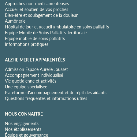
Approches non-médicamenteuses
n
Accueil et soutien de vos proches
t
Bien-être et soulagement de la douleur
i
Aumônerie
a
Hôpital de jour et accueil ambulatoire en soins palliatifs
l
Equipe Mobile de Soins Palliatifs Territoriale
i
Equipe mobile de soins palliatifs
t
Informations pratiques
é
*
ALZHEIMER ET APPARENTÉES
Admission Espace Aurélie Jousset
Accompagnement individualisé
Vie quotidienne et activités
Une équipe spécialisée
Plateforme d'accompagnement et de répit des aidants
Questions fréquentes et informations utiles
NOUS CONNAITRE
Nos engagements
Nos établissements
Équipe et gouvernance