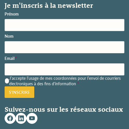
Je m'inscris à la newsletter
Prénom
Nom
Email
*
P
J’accepte l’usage de mes coordonnées pour l’envoi de courriers
o
électroniques à des fins d'information
*
l
S'INSCRIRE
i
t
i
Suivez-nous sur les réseaux sociaux
q
u
e
d