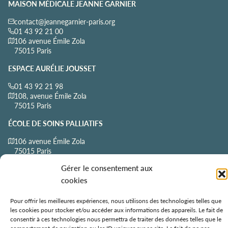
MAISON MÉDICALE JEANNE GARNIER
contact@jeannegarnier-paris.org
01 43 92 21 00
106 avenue Émile Zola
75015 Paris
ESPACE AURÉLIE JOUSSET
01 43 92 21 98
108, avenue Émile Zola
75015 Paris
ÉCOLE DE SOINS PALLIATIFS
106 avenue Émile Zola
75015 Paris
Gérer le consentement aux
cookies
Politique de confidentialité
Mentions légales
Contact
Pour offrir les meilleures expériences, nous utilisons des technologies telles que
Tous droits réservés ©
2026 — Jeanne Garnier – Paris
les cookies pour stocker et/ou accéder aux informations des appareils. Le fait de
consentir à ces technologies nous permettra de traiter des données telles que le