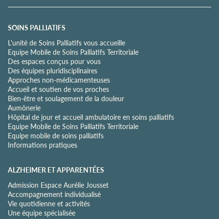
e
c
o
SOINS PALLIATIFS
n
L'unité de Soins Palliatifs vous accueille
f
Equipe Mobile de Soins Palliatifs Territoriale
i
Des espaces conçus pour vous
d
Des équipes pluridisciplinaires
e
Approches non-médicamenteuses
n
Accueil et soutien de vos proches
t
Bien-être et soulagement de la douleur
i
Aumônerie
a
Hôpital de jour et accueil ambulatoire en soins palliatifs
l
Equipe Mobile de Soins Palliatifs Territoriale
i
Equipe mobile de soins palliatifs
t
Informations pratiques
é
*
ALZHEIMER ET APPARENTÉES
Admission Espace Aurélie Jousset
Accompagnement individualisé
Vie quotidienne et activités
Une équipe spécialisée