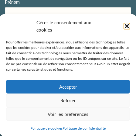
Prénom
Gérer le consentement aux
Nom
cookies
Pour offrir les meilleures expériences, nous utilisons des technologies telles
que les cookies pour stocker et/ou accéder aux informations des appareils. Le
Email
*
fait de consentir à ces technologies nous permettra de traiter des données
telles que le comportement de navigation ou les ID uniques sur ce site. Le fait
de ne pas consentir ou de retirer son consentement peut avoir un effet négatif
P
J’accepte l’usage de mes coordonnées pour l’envoi de courriers
sur certaines caractéristiques et fonctions.
o
électroniques à des fins d'information
*
l
S'INSCRIRE
Accepter
i
t
i
Refuser
Suivez-nous sur les réseaux sociaux
q
u
Voir les préférences
e
d
e
Politique de cookies
Politique de confidentialité
c