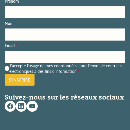
Prénom
Nom
Email
*
P
J’accepte l’usage de mes coordonnées pour l’envoi de courriers
o
électroniques à des fins d'information
*
l
S'INSCRIRE
i
t
i
Suivez-nous sur les réseaux sociaux
q
u
e
d
e
c