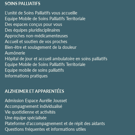
o
SOINS PALLIATIFS
n
L'unité de Soins Palliatifs vous accueille
f
Equipe Mobile de Soins Palliatifs Territoriale
i
Des espaces conçus pour vous
d
Des équipes pluridisciplinaires
e
Approches non-médicamenteuses
n
Accueil et soutien de vos proches
t
Bien-être et soulagement de la douleur
i
Aumônerie
a
Hôpital de jour et accueil ambulatoire en soins palliatifs
l
Equipe Mobile de Soins Palliatifs Territoriale
i
Equipe mobile de soins palliatifs
t
Informations pratiques
é
*
ALZHEIMER ET APPARENTÉES
Admission Espace Aurélie Jousset
Accompagnement individualisé
Vie quotidienne et activités
Une équipe spécialisée
Plateforme d'accompagnement et de répit des aidants
Questions fréquentes et informations utiles