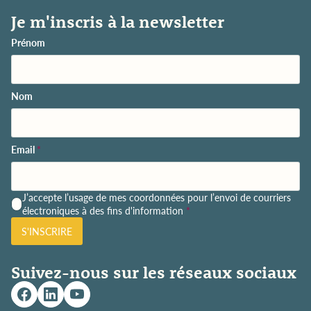
Je m'inscris à la newsletter
Prénom
Nom
Email
*
P
J’accepte l’usage de mes coordonnées pour l’envoi de courriers
o
électroniques à des fins d'information
*
l
S'INSCRIRE
i
t
i
Suivez-nous sur les réseaux sociaux
q
u
e