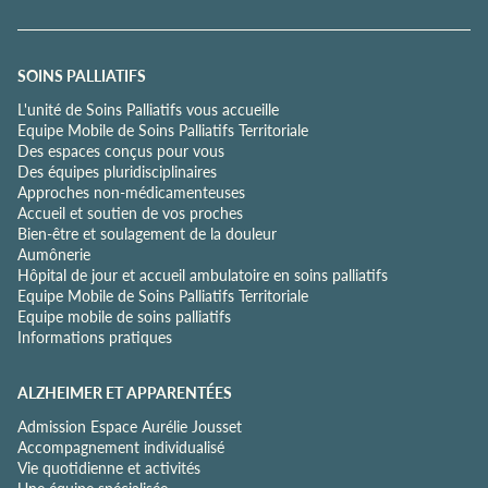
d
e
c
o
SOINS PALLIATIFS
n
L'unité de Soins Palliatifs vous accueille
f
Equipe Mobile de Soins Palliatifs Territoriale
i
Des espaces conçus pour vous
d
Des équipes pluridisciplinaires
e
Approches non-médicamenteuses
n
Accueil et soutien de vos proches
t
Bien-être et soulagement de la douleur
i
Aumônerie
a
Hôpital de jour et accueil ambulatoire en soins palliatifs
l
Equipe Mobile de Soins Palliatifs Territoriale
i
Equipe mobile de soins palliatifs
t
Informations pratiques
é
*
ALZHEIMER ET APPARENTÉES
Admission Espace Aurélie Jousset
Accompagnement individualisé
Vie quotidienne et activités