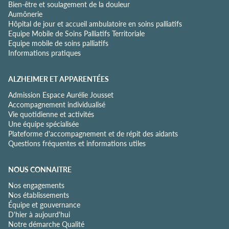
Bien-être et soulagement de la douleur
i
Aumônerie
a
Hôpital de jour et accueil ambulatoire en soins palliatifs
l
Equipe Mobile de Soins Palliatifs Territoriale
i
Equipe mobile de soins palliatifs
t
Informations pratiques
é
*
ALZHEIMER ET APPARENTÉES
Admission Espace Aurélie Jousset
Accompagnement individualisé
Vie quotidienne et activités
Une équipe spécialisée
Plateforme d'accompagnement et de répit des aidants
Questions fréquentes et informations utiles
NOUS CONNAITRE
Nos engagements
Nos établissements
Équipe et gouvernance
D'hier à aujourd'hui
Notre démarche Qualité