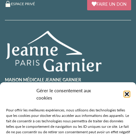
FAIRE UN DON
ESPACE PRIVÉ
MAISON MÉDICALE JEANNE GARNIER
contact@jeannegarnier-paris.org
Gérer le consentement aux
01 43 92 21 00
cookies
106 avenue Émile Zola
75015 Paris
Pour offrir les meilleures expériences, nous utilisons des technologies telles
que les cookies pour stocker et/ou accéder aux informations des appareils. Le
ESPACE AURÉLIE JOUSSET
fait de consentir à ces technologies nous permettra de traiter des données
telles que le comportement de navigation ou les ID uniques sur ce site. Le fait
01 43 92 21 98
de ne pas consentir ou de retirer son consentement peut avoir un effet négatif
108, avenue Émile Zola