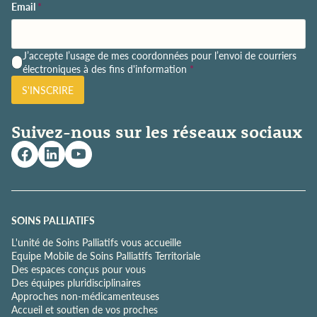
Email
*
P
J’accepte l’usage de mes coordonnées pour l’envoi de courriers
o
électroniques à des fins d'information
*
l
S'INSCRIRE
i
t
i
Suivez-nous sur les réseaux sociaux
q
u
e
d
e
c
o
SOINS PALLIATIFS
n
L'unité de Soins Palliatifs vous accueille
f
Equipe Mobile de Soins Palliatifs Territoriale
i
Des espaces conçus pour vous
d
Des équipes pluridisciplinaires
e
Approches non-médicamenteuses
n
Accueil et soutien de vos proches
t