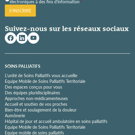
o
électroniques à des fins d'information
*
l
S'INSCRIRE
i
t
i
Suivez-nous sur les réseaux sociaux
q
u
e
d
e
c
o
SOINS PALLIATIFS
n
L'unité de Soins Palliatifs vous accueille
f
Equipe Mobile de Soins Palliatifs Territoriale
i
Des espaces conçus pour vous
d
Des équipes pluridisciplinaires
e
Approches non-médicamenteuses
n
Accueil et soutien de vos proches
t
Bien-être et soulagement de la douleur
i
Aumônerie
a
Hôpital de jour et accueil ambulatoire en soins palliatifs
l
Equipe Mobile de Soins Palliatifs Territoriale
i
Equipe mobile de soins palliatifs
t