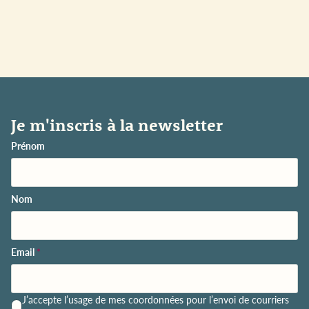
Je m'inscris à la newsletter
Prénom
Nom
Email
*
P
J’accepte l’usage de mes coordonnées pour l’envoi de courriers