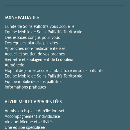
e
c
o
SOINS PALLIATIFS
n
L'unité de Soins Palliatifs vous accueille
f
Equipe Mobile de Soins Palliatifs Territoriale
i
Des espaces conçus pour vous
d
Des équipes pluridisciplinaires
e
Approches non-médicamenteuses
n
Accueil et soutien de vos proches
t
Bien-être et soulagement de la douleur
i
Aumônerie
a
Hôpital de jour et accueil ambulatoire en soins palliatifs
l
Equipe Mobile de Soins Palliatifs Territoriale
i
Equipe mobile de soins palliatifs
t
Informations pratiques
é
*
ALZHEIMER ET APPARENTÉES
Admission Espace Aurélie Jousset
Accompagnement individualisé
Vie quotidienne et activités
Une équipe spécialisée