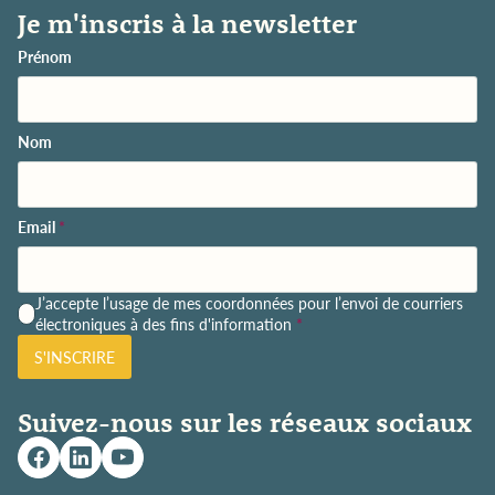
Je m'inscris à la newsletter
Prénom
Nom
Email
*
P
J’accepte l’usage de mes coordonnées pour l’envoi de courriers
o
électroniques à des fins d'information
*
l
S'INSCRIRE
i
t
i
Suivez-nous sur les réseaux sociaux
q
u
e
d