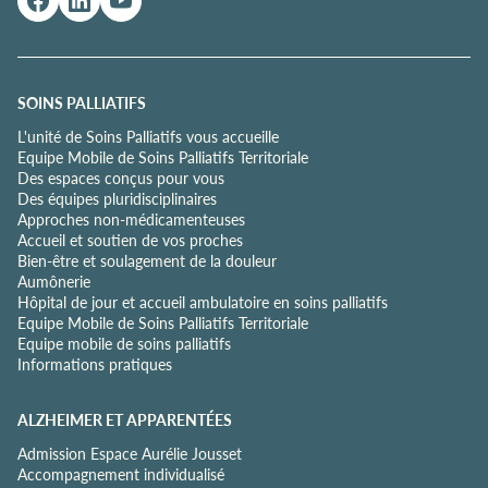
e
d
e
c
o
SOINS PALLIATIFS
n
L'unité de Soins Palliatifs vous accueille
f
Equipe Mobile de Soins Palliatifs Territoriale
i
Des espaces conçus pour vous
d
Des équipes pluridisciplinaires
e
Approches non-médicamenteuses
n
Accueil et soutien de vos proches
t
Bien-être et soulagement de la douleur
i
Aumônerie
a
Hôpital de jour et accueil ambulatoire en soins palliatifs
l
Equipe Mobile de Soins Palliatifs Territoriale
i
Equipe mobile de soins palliatifs
t
Informations pratiques
é
*
ALZHEIMER ET APPARENTÉES
Admission Espace Aurélie Jousset
Accompagnement individualisé