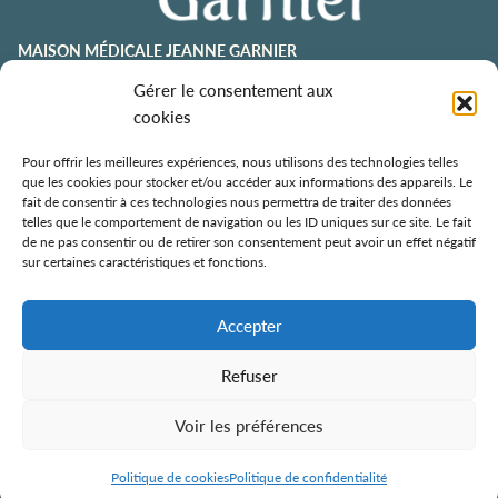
MAISON MÉDICALE JEANNE GARNIER
contact@jeannegarnier-paris.org
Gérer le consentement aux
01 43 92 21 00
cookies
106 avenue Émile Zola
75015 Paris
Pour offrir les meilleures expériences, nous utilisons des technologies telles
que les cookies pour stocker et/ou accéder aux informations des appareils. Le
ESPACE AURÉLIE JOUSSET
fait de consentir à ces technologies nous permettra de traiter des données
telles que le comportement de navigation ou les ID uniques sur ce site. Le fait
01 43 92 21 98
de ne pas consentir ou de retirer son consentement peut avoir un effet négatif
108, avenue Émile Zola
sur certaines caractéristiques et fonctions.
75015 Paris
ÉCOLE DE SOINS PALLIATIFS
Accepter
106 avenue Émile Zola
75015 Paris
Refuser
Voir les préférences
Politique de confidentialité
Mentions légales
Contact
Politique de cookies
Politique de confidentialité
Tous droits réservés ©
2026 — Jeanne Garnier – Paris