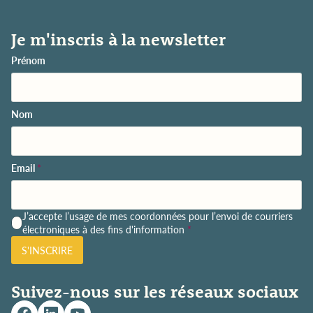
Je m'inscris à la newsletter
Prénom
Nom
Email
*
P
J’accepte l’usage de mes coordonnées pour l’envoi de courriers
o
électroniques à des fins d'information
*
l
S'INSCRIRE
i
t
i
Suivez-nous sur les réseaux sociaux
q
u