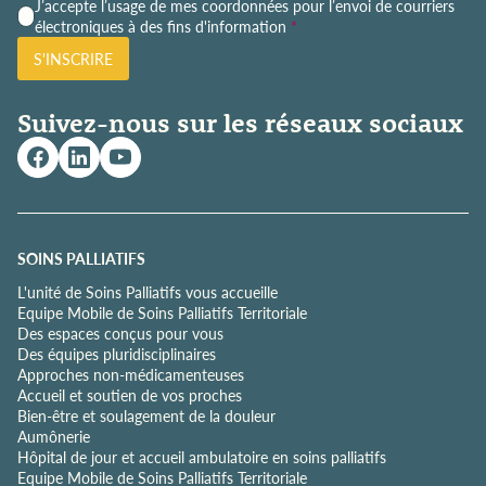
P
J’accepte l’usage de mes coordonnées pour l’envoi de courriers
o
électroniques à des fins d'information
*
l
S'INSCRIRE
i
t
i
Suivez-nous sur les réseaux sociaux
q
u
e
d
e
c
o
SOINS PALLIATIFS
n
L'unité de Soins Palliatifs vous accueille
f
Equipe Mobile de Soins Palliatifs Territoriale
i
Des espaces conçus pour vous
d
Des équipes pluridisciplinaires
e
Approches non-médicamenteuses
n
Accueil et soutien de vos proches
t
Bien-être et soulagement de la douleur
i
Aumônerie
a
Hôpital de jour et accueil ambulatoire en soins palliatifs
l
Equipe Mobile de Soins Palliatifs Territoriale
i