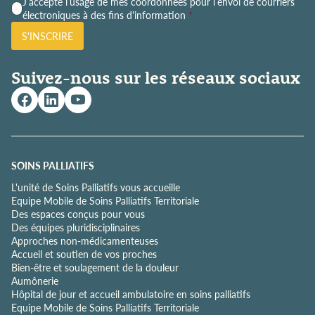
P
J’accepte l’usage de mes coordonnées pour l’envoi de courriers
o
électroniques à des fins d'information
*
l
S'INSCRIRE
i
t
i
Suivez-nous sur les réseaux sociaux
q
u
e
d
e
c
o
SOINS PALLIATIFS
n
L'unité de Soins Palliatifs vous accueille
f
Equipe Mobile de Soins Palliatifs Territoriale
i
Des espaces conçus pour vous
d
Des équipes pluridisciplinaires
e
Approches non-médicamenteuses
n
Accueil et soutien de vos proches
t
Bien-être et soulagement de la douleur
i
Aumônerie
a
Hôpital de jour et accueil ambulatoire en soins palliatifs
l
Equipe Mobile de Soins Palliatifs Territoriale
i