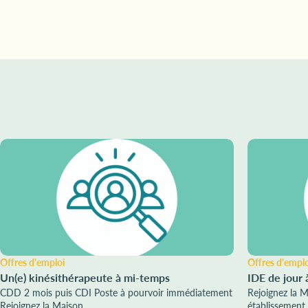
Offres d'emploi
Offres d'empl
Un(e) kinésithérapeute à mi-temps
IDE de jour 
CDD 2 mois puis CDI Poste à pourvoir immédiatement
Rejoignez la 
Rejoignez la Maison ...
établissement 