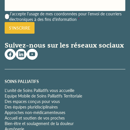
P
J’accepte l’usage de mes coordonnées pour l’envoi de courriers
o
électroniques à des fins d'information
*
l
S'INSCRIRE
i
t
i
Suivez-nous sur les réseaux sociaux
q
u
e
d
e
c
o
SOINS PALLIATIFS
n
L'unité de Soins Palliatifs vous accueille
f
Equipe Mobile de Soins Palliatifs Territoriale
i
Des espaces conçus pour vous
d
Des équipes pluridisciplinaires
e
Approches non-médicamenteuses
n
Accueil et soutien de vos proches
t
Bien-être et soulagement de la douleur
i
Aumônerie
a