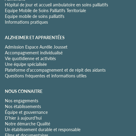
Hôpital de jour et accueil ambulatoire en soins palliatifs
l
Equipe Mobile de Soins Palliatifs Territoriale
i
Equipe mobile de soins palliatifs
t
Informations pratiques
é
*
ALZHEIMER ET APPARENTÉES
Admission Espace Aurélie Jousset
Accompagnement individualisé
Vie quotidienne et activités
Une équipe spécialisée
Plateforme d'accompagnement et de répit des aidants
Questions fréquentes et informations utiles
NOUS CONNAITRE
Nos engagements
Nos établissements
Équipe et gouvernance
D'hier à aujourd'hui
Notre démarche Qualité
Un établissement durable et responsable
Films et documentaires