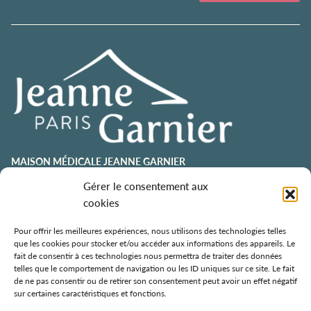
MAISON MÉDICALE JEANNE GARNIER
contact@jeannegarnier-paris.org
Gérer le consentement aux
01 43 92 21 00
cookies
106 avenue Émile Zola
75015 Paris
Pour offrir les meilleures expériences, nous utilisons des technologies telles
que les cookies pour stocker et/ou accéder aux informations des appareils. Le
ESPACE AURÉLIE JOUSSET
fait de consentir à ces technologies nous permettra de traiter des données
telles que le comportement de navigation ou les ID uniques sur ce site. Le fait
01 43 92 21 98
de ne pas consentir ou de retirer son consentement peut avoir un effet négatif
108, avenue Émile Zola
sur certaines caractéristiques et fonctions.
75015 Paris