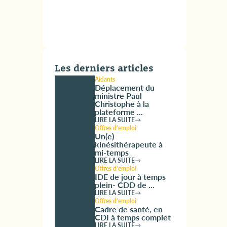
Les derniers articles
Aidants
Déplacement du
ministre Paul
Christophe à la
plateforme ...
LIRE LA SUITE
Offres d'emploi
Un(e)
kinésithérapeute à
mi-temps
LIRE LA SUITE
Offres d'emploi
IDE de jour à temps
plein- CDD de ...
LIRE LA SUITE
Offres d'emploi
Cadre de santé, en
CDI à temps complet
LIRE LA SUITE