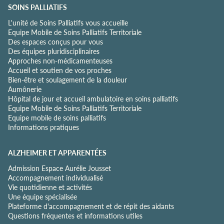
o
SOINS PALLIATIFS
n
L'unité de Soins Palliatifs vous accueille
f
Equipe Mobile de Soins Palliatifs Territoriale
i
Des espaces conçus pour vous
d
Des équipes pluridisciplinaires
e
Approches non-médicamenteuses
n
Accueil et soutien de vos proches
t
Bien-être et soulagement de la douleur
i
Aumônerie
a
Hôpital de jour et accueil ambulatoire en soins palliatifs
l
Equipe Mobile de Soins Palliatifs Territoriale
i
Equipe mobile de soins palliatifs
t
Informations pratiques
é
*
ALZHEIMER ET APPARENTÉES
Admission Espace Aurélie Jousset
Accompagnement individualisé
Vie quotidienne et activités
Une équipe spécialisée
Plateforme d'accompagnement et de répit des aidants
Questions fréquentes et informations utiles