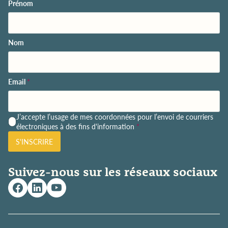
Prénom
Nom
Email
*
P
J’accepte l’usage de mes coordonnées pour l’envoi de courriers
o
électroniques à des fins d'information
*
l
S'INSCRIRE
i
t
i
Suivez-nous sur les réseaux sociaux
q
u
e
d
e
c