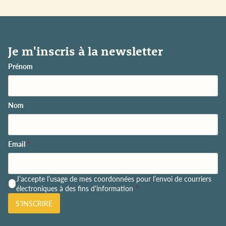
Je m'inscris à la newsletter
Prénom
Nom
Email
*
P
J’accepte l’usage de mes coordonnées pour l’envoi de courriers
o
électroniques à des fins d'information
*
l
S'INSCRIRE
i
t
i