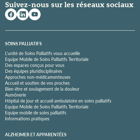
Suivez-nous sur les réseaux sociaux
q
u
e
d
e
c
o
SOINS PALLIATIFS
n
L'unité de Soins Palliatifs vous accueille
f
Equipe Mobile de Soins Palliatifs Territoriale
i
Des espaces conçus pour vous
d
Des équipes pluridisciplinaires
e
Approches non-médicamenteuses
n
Accueil et soutien de vos proches
t
Bien-être et soulagement de la douleur
i
Aumônerie
a
Hôpital de jour et accueil ambulatoire en soins palliatifs
l
Equipe Mobile de Soins Palliatifs Territoriale
i
Equipe mobile de soins palliatifs
t
Informations pratiques
é
*
ALZHEIMER ET APPARENTÉES